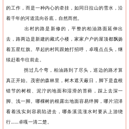
的工作，而是一种内心的牵挂，如同日拉山的雪水，沿
着千年的河道流向谷底，自然而然。
出村的路是新修的，平整的柏油路面延伸出
去，路两边是新建的藏式小楼，家家户户的屋顶都飘扬
着五星红旗。早起的村民跟她打招呼，卓嘎点点头，继
续赶着牛往前走。
拐过几个弯，柏油路到了尽头，巡边的路才算
真正开始。茂密的森林里，树木遮天蔽日，脚下是盘根
错节的树根、泥泞的地面和湿滑的苔藓，踩上去深一
脚、浅一脚。哪棵树的根露出地面容易绊脚，哪片沼泽
看着浅实则容易陷进去，哪条溪流涨水时要从上游绕
行……卓嘎一清二楚。