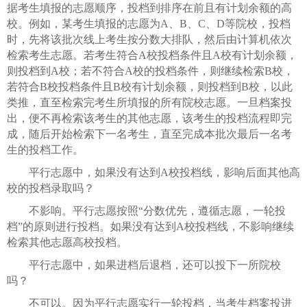
据考生填报的志愿顺序，投档到排序在前且有计划余额的高
校。例如，某考生填报的志愿为A、B、C、D等院校，投档
时，先将该批次线上考生按分数大排队，然后由计算机依次
检索考生志愿。若考生符合A校投档条件且A校有计划余额，
则投档到A校；若不符合A校的投档条件，则继续检索B校，
若符合B校投档条件且B校有计划余额，则投档到B校，以此
类推，直至检索完考生所填报的所有院校志愿。一旦档案投
出，便不再检索该考生的其他志愿，该考生的投档流程即完
成，随后开始检索下一名考生，直至完成本批次最后一名考
生的投档工作。
平行志愿中，如果没有达到A校投档线，影响后面其他高
校的投档录取吗？
不影响。平行志愿按照“分数优先，遵循志愿，一轮投
档”的原则进行投档。如果没有达到A校投档线，不影响继续
检索其他志愿高校投档。
平行志愿中，如果进档后退档，还可以投下一所院校
吗？
不可以。因为平行志愿实行一轮投档，当考生档案投进