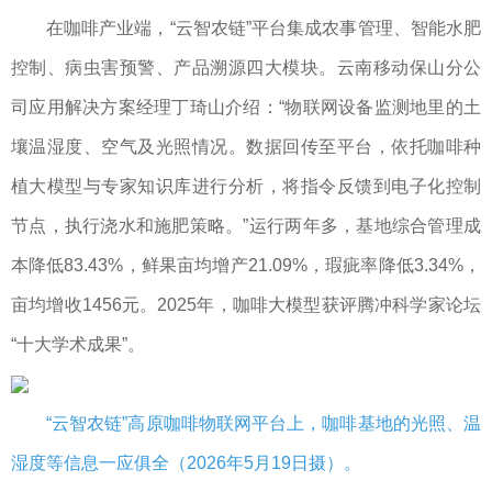
在咖啡产业端，“云智农链”平台集成农事管理、智能水肥
控制、病虫害预警、产品溯源四大模块。云南移动保山分公
司应用解决方案经理丁琦山介绍：“物联网设备监测地里的土
壤温湿度、空气及光照情况。数据回传至平台，依托咖啡种
植大模型与专家知识库进行分析，将指令反馈到电子化控制
节点，执行浇水和施肥策略。”运行两年多，基地综合管理成
本降低83.43%，鲜果亩均增产21.09%，瑕疵率降低3.34%，
亩均增收1456元。2025年，咖啡大模型获评腾冲科学家论坛
“十大学术成果”。
“云智农链”高原咖啡物联网平台上，咖啡基地的光照、温
湿度等信息一应俱全（2026年5月19日摄）。