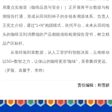
局重点实验室（咖啡品质与安全）］正开展将平台数据与检
测报告打通，形成从田间到杯子的全链条溯源体系。负责人
王宪文介绍，通过“1+N”抱团模式，依托平台，未来从田间地
头的咖啡豆到消费端的产品都能借助检测报告背书，树立精
品产区标杆。
从靠经验到靠数据，从人工管护到智能决策，云南移动
以5G+数智之力，让保山的咖啡更添“咖味”，茶香飘得更远。
（罗薇、袁馨予、李烨）
责任编辑：
和雪妍