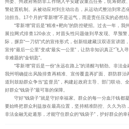
州委、州政府将防非工作纳入平安建设重点任务，统筹财政
警处置机制。从被动应对到主动出击，从运动式整治到常态
治担当。17个月的“零新增”不是运气，而是责任压实的必然结
“零新增”背后是“精准+靶向”的防控硬招。过去一年，
展拉网式排查120余次，对苗头性问题做到早发现、早预
际，摒弃“一刀切”式的宣传形式，创新组建藏汉双语宣讲团
宣传“最后一公里”变成“最实一公里”，让防非知识真正“飞
非难题的“金钥匙”。
“零新增”背后是一份“永远在路上”的清醒与韧劲。非法
我州明确提出风险排查再精准、宣传覆盖再扩面、群防群治再
道到鼓励群众争当“监督员”，构建起政府主导、部门联动、
好群众“钱袋子”最可靠的保障。
守好“钱袋子”就是守好幸福家。群众的每一分血汗钱都
要始终把群众利益放在最高位置，坚持精准防控、久久为功
非法金融无处遁形，才能守住群众的“钱袋子”，护好群众的幸