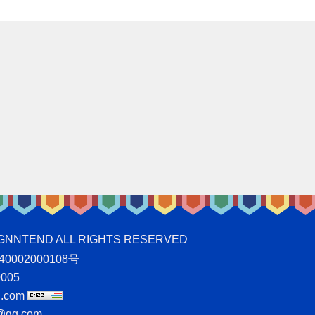
ND ALL RIGHTS RESERVED
0002000108号
005
.com
qq.com