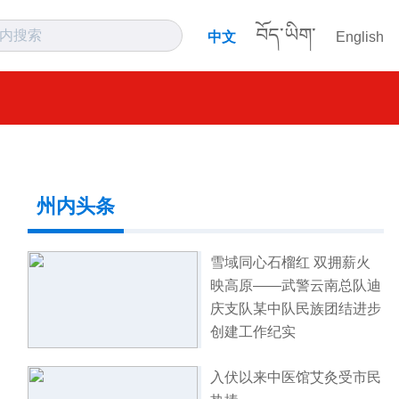
བོད་ཡིག་
中文
English
州内头条
雪域同心石榴红 双拥薪火
映高原——武警云南总队迪
庆支队某中队民族团结进步
创建工作纪实
入伏以来中医馆艾灸受市民