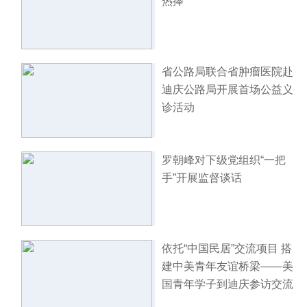
热捧
省公路局联合省肿瘤医院赴
迪庆公路局开展首场公益义
诊活动
罗朝峰对下级党组织“一把
手”开展监督谈话
依托“中国民居”交流项目 搭
建中美青年友谊桥梁——美
国青年学子到迪庆参访交流