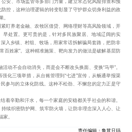
、公安、市场监管等多部门力量，建立常态化风险排查和预
化防控，这种治理逻辑的转变彰显了守护群众切身利益的政
果。
我州紧盯养老金融、农牧区借贷、网络理财等高风险领域，开
警、早处置。更可贵的是，针对多民族聚居、地域辽阔的实
，深入乡镇、村组、牧场，用家常话拆解骗局套路，把防非
入寻常百姓家”。这种精准施策、靶向发力的做法是破解基层防
金融活动不会自动消失，而是会不断改头换面、变换“马甲”。
强化三项举措，从台账管理到“七进”宣传，从畅通举报渠
全民参与的立体化防线。这种不松劲、不懈怠的定力正是守
凝结着辛勤和汗水，每一个家庭的安稳都关乎社会的和谐。
，持续织密防护网、筑牢防火墙，让防非理念深入人心、让
福家。
责任编辑：
鲁茸只玛