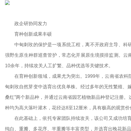
政企研协同发力
育种创新成果丰硕
中甸刺玫的保护是一项系统工程，离不开政府主导、科
强野生原生种群巡查管护，常态化开展原生境摸排监测。云
10余年，持续攻关人工扩繁、品种优选等关键技术。
在育种创新领域，成果尤为突出。1999年，云南省农
甸刺玫自然芽变中选育出优良单株。经过多年的无性繁殖、嫁接
桑红”两个新品种，并通过云南省园艺植物新品种登记注册。
种均为高大落叶灌木，花径达8至12厘米，具有极高的观赏价
在此基础上，依托专家团队持续攻关，该公司又成功培育
纯白、重瓣、多花序、半重瓣等丰富类型，并选育出晚花新