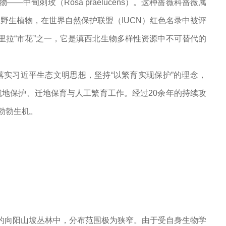
中甸刺玫（Rosa praelucens）。这种蔷薇科蔷薇属
野生植物，在世界自然保护联盟（IUCN）红色名录中被评
里拉“市花”之一，它是滇西北生物多样性资源中不可替代的
实习近平生态文明思想，坚持“以繁育实现保护”的理念，
地保护、迁地保育与人工繁育工作。经过20余年的持续攻
勃勃生机。
0米的向阳山坡丛林中，分布范围极为狭窄。由于受自身生物学