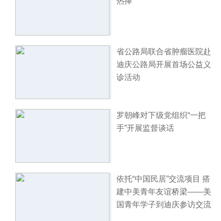
热捧
省公路局联合省肿瘤医院赴
迪庆公路局开展首场公益义
诊活动
罗朝峰对下级党组织“一把
手”开展监督谈话
依托“中国民居”交流项目 搭
建中美青年友谊桥梁——美
国青年学子到迪庆参访交流