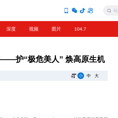
深度
视频
图片
104.7
——护“极危美人” 焕高原生机
小
中
大