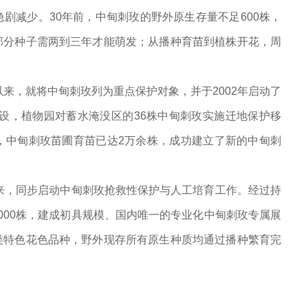
剧减少。30年前，中甸刺玫的野外原生存量不足600株，
部分种子需两到三年才能萌发；从播种育苗到植株开花，周
以来，就将中甸刺玫列为重点保护对象，并于2002年启动了
建设，植物园对蓄水淹没区的36株中甸刺玫实施迁地保护移
，中甸刺玫苗圃育苗已达2万余株，成功建立了新的中甸刺
以来，同步启动中甸刺玫抢救性保护与人工培育工作。经过持
000株，建成初具规模、国内唯一的专业化中甸刺玫专属展
类特色花色品种，野外现存所有原生种质均通过播种繁育完