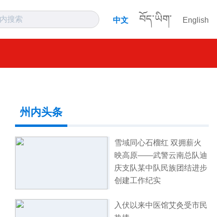
བོད་ཡིག་
中文
English
州内头条
雪域同心石榴红 双拥薪火
映高原——武警云南总队迪
庆支队某中队民族团结进步
创建工作纪实
入伏以来中医馆艾灸受市民