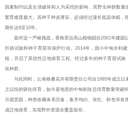
因素制约以及生境破坏和人为采挖的影响，其野生种群数量急
繁育难度极大。其种子种皮厚实，必须经过漫长低温休眠，
期长达8至10年。
面对这一严峻挑战，香格里拉高山植物园自2001年建园
扦插试验和种子育苗等保护行动。2014年，因小中甸水利
植，开启了系统性迁地保育工程。经过多年的种子育苗试验
玫种群。
与此同时，云南格桑花卉有限责任公司自1995年成立
之以恒的驯化培育，如今基地里的中甸刺玫总培育数量突破6
示观赏园，种质收藏体系完备，集齐纯白、玫红、粉色等各
成迁地保育，实现野外资源全覆盖留存。