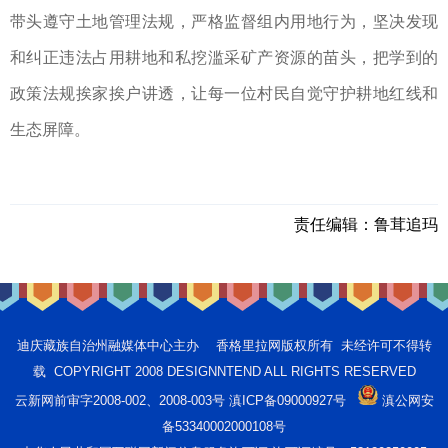
带头遵守土地管理法规，严格监督组内用地行为，坚决发现
和纠正违法占用耕地和私挖滥采矿产资源的苗头，把学到的
政策法规挨家挨户讲透，让每一位村民自觉守护耕地红线和
生态屏障。
责任编辑：
鲁茸追玛
迪庆藏族自治州融媒体中心主办 香格里拉网版权所有 未经许可不得转
载 COPYRIGHT 2008 DESIGNNTEND ALL RIGHTS RESERVED
云新网前审字2008-002、2008-003号 滇ICP备09000927号
滇公网安
备53340002000108号