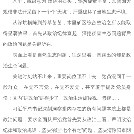
木里，藏语意为“燃烧的石头”，煤炭储量丰富，却曾因大
规模非法开采留下一个个“天坑”，严重破坏了当地生态环境。
从深坑横陈到芳草茵茵，木里矿区综合整治之所以能取
得显著效果，首先从政治纪律查起、深挖彻查生态问题背后
的政治问题是关键所在。
表面上看是自然生态问题，往深里看，暴露出的却是政
治生态问题。
关键时刻站不出来，重要岗位顶不上去，党员混同于一
般群众；在党不言党，在党不爱党，甚至羞于提及党员身
份；党内“讲政治”讲得少了，政治生活被轻视、忽视……
习近平总书记深刻洞察党内存在的所有问题本质上都是
政治问题，要求全面从严治党首先要从政治上看，严明政治
纪律和政治规矩，坚决治理“七个有之”问题，坚决清除阳奉阴