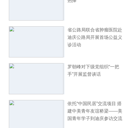
热捧
省公路局联合省肿瘤医院赴
迪庆公路局开展首场公益义
诊活动
罗朝峰对下级党组织“一把
手”开展监督谈话
依托“中国民居”交流项目 搭
建中美青年友谊桥梁——美
国青年学子到迪庆参访交流