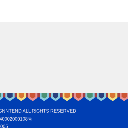
ND ALL RIGHTS RESERVED
0002000108号
005