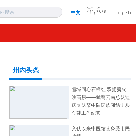
བོད་ཡིག་
中文
English
州内头条
雪域同心石榴红 双拥薪火
映高原——武警云南总队迪
庆支队某中队民族团结进步
创建工作纪实
入伏以来中医馆艾灸受市民