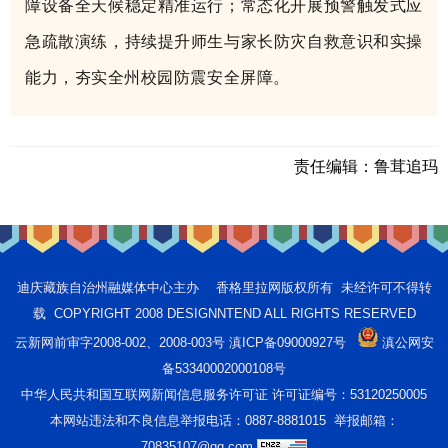
障设备全天候稳定精准运行；常态化开展预警触发式应
急疏散演练，持续提升师生与家长防灾自救意识和实操
能力，夯实全州校园防震安全屏障。
责任编辑：
鲁茸追玛
迪庆藏族自治州融媒体中心主办 香格里拉网版权所有 未经许可不得转
载 COPYRIGHT 2008 DESIGNNTEND ALL RIGHTS RESERVED
云新网前审字2008-002、2008-003号 滇ICP备09000927号
滇公网安
备53340002000108号
中华人民共和国互联网新闻信息服务许可证 许可证编号：53120250005
本网站违法和不良信息举报电话：0887-8881015 举报邮箱：
70835107@qq.com