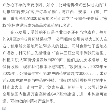
户放心下单的重要原因。如今，公司销售模式已从过去的“主
动推销”转变为“客户订单采购”，与江西、安徽、山东、广
东、重庆等地的300多家知名药企建立了长期合作关系，“家
权”商标也逐渐成为高品质滇药的代名词。
企业发展，受益的不仅是企业自身还有当地农户。每年
的9月至次年2月药材采收季，公司吸纳全州劳动力130人左
右，稳定解决基地周边50多人的就业。同时也带动了当地农
户增收，村民和占先感慨道：“自从三江公司来到我们这里，
种植面积从30亩慢慢发展到300亩，他们提供技术指导，还
保价收购，现在我们根本不愁销路。”数据显示，2023年至
2025年，公司每年支付给农户的药材款超过3000万元，带动
近2000户农户参与中药材种植。“我们希望让香格里拉的中药
材走出大山、走向世界。”刘家权说。新的一年，公司计划在
全州范围内推进万亩高标准GAP基地建设，进一步构建可追
溯、可持续的中药材产业体系。