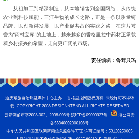
从粗加工到精深制造，从本地销售到全国网络，从传统
农业到科技赋能，三江生物的成长之路，正是一条以质量铸
品牌、以创新谋发展、以产业促共富的实践之路。在这片被
誉为“药材宝库”的土地上，越来越多的香格里拉中药材正承载
着乡村振兴的希望，走向更广阔的市场。
责任编辑：
鲁茸只玛
迪庆藏族自治州融媒体中心主办 香格里拉网版权所有 未经许可不得转
载 COPYRIGHT 2008 DESIGNNTEND ALL RIGHTS RESERVED
云新网前审字2008-002、2008-003号 滇ICP备09000927号
滇公网安
备53340002000108号
中华人民共和国互联网新闻信息服务许可证 许可证编号：53120250005