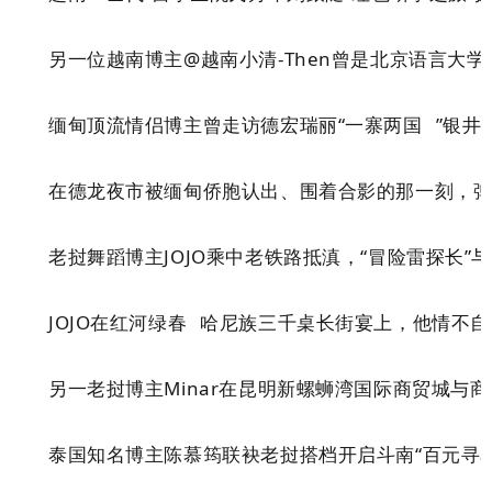
另一位越南博主@越南小清-Then曾是北京语言大
缅甸顶流情侣博主
曾
走访德宏瑞丽
“
一寨两国
”
银井
在德龙夜市被缅甸侨胞认出、围着合影的那一刻，
老挝舞蹈博主JOJO乘中老铁路抵滇，
“
冒险雷探长
”
与
红河绿春
哈尼族三千桌长街宴上，
JOJO在
他
情不自
另一老挝博主Minar在昆明新螺蛳湾国际商贸城
泰国知名博主陈慕筠联袂老挝搭档开启斗南
“
百元寻