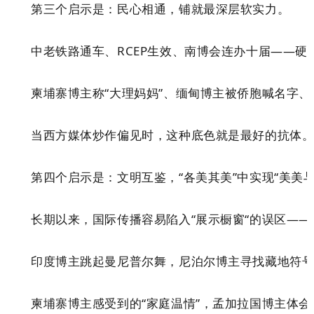
第三个启示是：民心相通，铺就
最深层软实力。
中老铁路通车、RCEP生效、南博会连办十届——
柬埔寨博主称
“
大理妈妈
”
、缅甸博主被侨胞喊名字、
当西方媒体炒作偏见时，这种底色就是最好的抗体
第四个启示是：文明互鉴
，“
各美其美”
中
实现
“
美美
长期以来，国际传播容易陷入
“
展示橱窗
“
的误区——
印度博主跳起曼尼普尔舞，尼泊尔博主寻找藏地符
柬埔寨博主感受到的
“
家庭温情
”
，孟加拉国博主体会