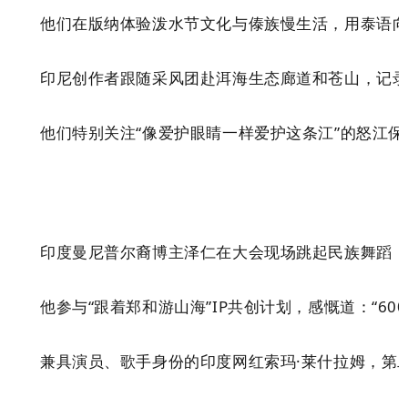
他们在版纳体验泼水节文化与傣族慢生活，用泰语
印尼创作者跟随采风团赴洱海生态廊道和苍山，记
的
怒江保
他们特别关注
“
像爱护眼睛一样爱护这条江
”
印度曼尼普尔裔博主泽仁在大会现场跳起民族舞蹈
他参与
“
跟着郑和游山海
”
IP共创计划，感慨道：
“
6
兼具演员、歌手身份的印度网红
索玛
·莱什拉姆，第