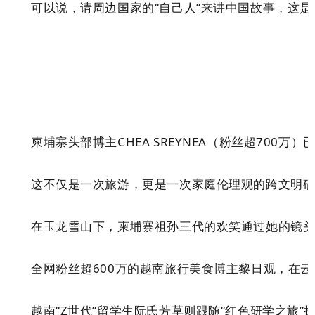
可以说，
请周边国家的
“
自己人
”
来讲中国故事，这是
柬埔寨头部博主CHEA SREYNEA（粉丝超700万）
这不仅是一次旅游，更是一次家庭伦理观的跨文明
在
玉龙雪山下，柬埔寨祖孙三代的欢笑通过她的镜
全网粉丝超600万的越南旅行美食博主黎日观，在
越南“Z世代”留学生阮氏芳草则跟随
“
红色研学之旅
”