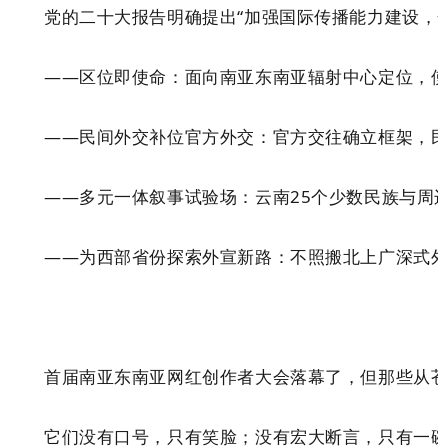
党的二十大报告明确提出
“
加强国际传播能力建设，
——区位即使命：
面向南亚东南亚辐射中心定位，
——民间外交补位官方外交：
官方交往确立框架，民
——多元一体叙事试验场：
云南25个少数民族与周
——为西部省份探索外宣新路：
不照搬北上广
深
式外
首届南亚东南亚网红创作者大会落幕了，但那些从
它们没有口号，只有笑脸；没有宏大断言，只有一