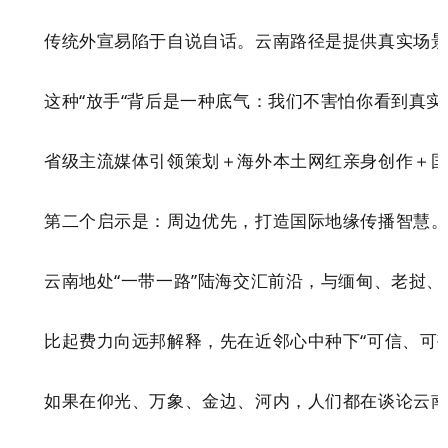
传统外宣易陷于自说自话。云南路径是提供真实场
这种
“
放手
“
背后是一种底气：我们不害怕你看到真实
省级主流媒体引领策划＋海外本土网红亲身创作＋
第二个启示是：周边优先，打造国际
地缘传播智慧
云南地处
“
一带一路
”
陆海交汇前沿，与缅甸、老挝、
比起费力向远邦解释，先在近邻心中种下
“
可信、可
如果在仰光、万象、金边、河内，人们都在谈论云