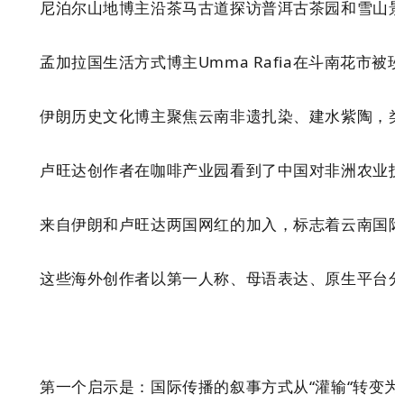
尼泊尔山地博主沿茶马古道探访普洱古茶园和雪山
孟加拉国生活方式博主Umma Rafia在斗南花市
伊朗历史文化博主聚焦云南非遗扎染、建水紫陶，
卢旺达创作者
在
咖啡产业园看到了中国对非洲农业
来自伊朗和卢旺达两国网红的加入，标志着云南国
这些
海外创作者
以
第一人称、母语表达、原生平台分
第一个启示是：国际传播的叙事方式从
“
灌输
“转变为