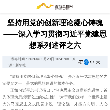
坚持用党的创新理论凝心铸魂
——深入学习贯彻习近平党建思
想系列述评之六
发布时间：2026年06月29日 10:41:08
来
小
中
大
源：新华社
“坚持用党的创新理论凝心铸魂”，是习近平党建思想的内
涵要义之一，是党的思想建设的根本任务。
正如习近平总书记指出，“马克思主义政党的先进性，首
先体现为思想理论上的先进性”，“对于我们这样一个世界上最
大的马克思主义执政党来说，理论强，才能方向明、人心