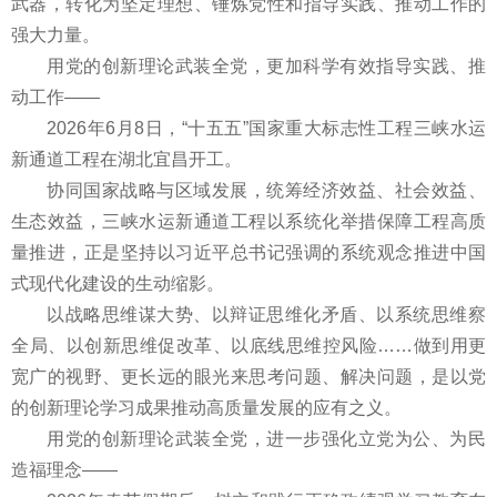
武器，转化为坚定理想、锤炼党性和指导实践、推动工作的
强大力量。
用党的创新理论武装全党，更加科学有效指导实践、推
动工作——
2026年6月8日，“十五五”国家重大标志性工程三峡水运
新通道工程在湖北宜昌开工。
协同国家战略与区域发展，统筹经济效益、社会效益、
生态效益，三峡水运新通道工程以系统化举措保障工程高质
量推进，正是坚持以习近平总书记强调的系统观念推进中国
式现代化建设的生动缩影。
以战略思维谋大势、以辩证思维化矛盾、以系统思维察
全局、以创新思维促改革、以底线思维控风险……做到用更
宽广的视野、更长远的眼光来思考问题、解决问题，是以党
的创新理论学习成果推动高质量发展的应有之义。
用党的创新理论武装全党，进一步强化立党为公、为民
造福理念——