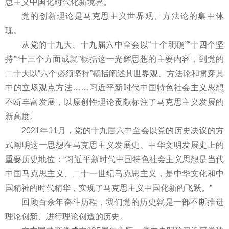
思主义中国化时代化新境界。
党的创新理论是马克思主义世界观、方法论的集中体
现。
从党的十九大、十九届六中全会以“十个明确”“十四个坚
持”“十三个方面成就”概括这一光辉思想的主要内容，到党的
二十大以“六个必须坚持”概括阐述其世界观、方法论和贯穿其
中的立场观点方法……习近平新时代中国特色社会主义思想
不断丰富发展，以原创性理论贡献标注了马克思主义发展的
新高度。
2021年11月，党的十九届六中全会以党的历史决议的方
式阐明这一思想在马克思主义发展史、中华文明发展史上的
重要历史地位：“习近平新时代中国特色社会主义思想是当代
中国马克思主义、二十一世纪马克思主义，是中华文化和中
国精神的时代精华，实现了马克思主义中国化新的飞跃。”
回顾百余年奋斗历程，我们党的历史就是一部不断推进
理论创新、进行理论创造的历史。