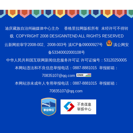
迪庆藏族自治州融媒体中心主办 香格里拉网版权所有 未经许可不得转
载 COPYRIGHT 2008 DESIGNNTEND ALL RIGHTS RESERVED
云新网前审字2008-002、2008-003号 滇ICP备09000927号
滇公网安
备53340002000108号
中华人民共和国互联网新闻信息服务许可证 许可证编号：53120250005
本网站违法和不良信息举报电话：0887-8881015 举报邮箱：
70835107@qq.com
本网站涉未成年人专用举报电话：0887-8881015 举报邮箱：
70835107@qq.com