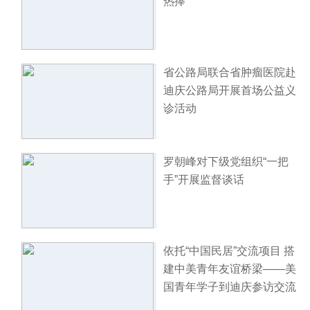
热捧
省公路局联合省肿瘤医院赴
迪庆公路局开展首场公益义
诊活动
罗朝峰对下级党组织“一把
手”开展监督谈话
依托“中国民居”交流项目 搭
建中美青年友谊桥梁——美
国青年学子到迪庆参访交流