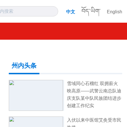
བོད་ཡིག་
中文
English
州内头条
雪域同心石榴红 双拥薪火
映高原——武警云南总队迪
庆支队某中队民族团结进步
创建工作纪实
入伏以来中医馆艾灸受市民