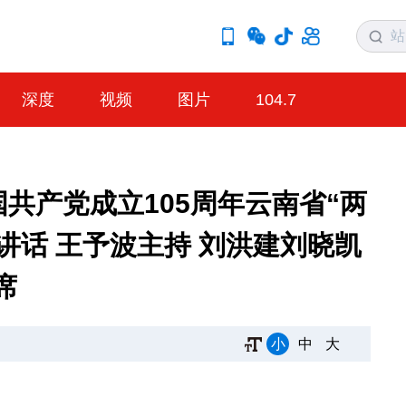
深度
视频
图片
104.7
国共产党成立105周年云南省“两
讲话 王予波主持 刘洪建刘晓凯
席
小
中
大