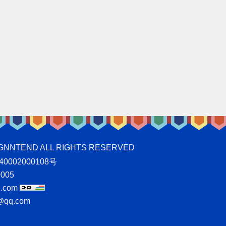
ND ALL RIGHTS RESERVED
0002000108号
005
.com
qq.com