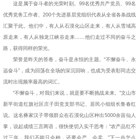
这是属于奋斗者的光荣时刻。99名优秀共产党员、99名
优秀党务工作者、200个先进基层党组织代表从全省各条战线
汇聚于此。他们中，有人从石漠化山区走来，有人从雪域高
原走来，有人从独龙江峡谷走来……他们走过不同的奋斗之
路，获得同样的荣光。
荣誉是昨天的答卷，奋斗是永恒的主题。“不懈奋斗、永
远奋斗”，成为回荡在全场的深沉回响，也成为受表彰同志交
流时出现频率最高的词汇。
“不懈奋斗，对我们来说，就是要不断挑战未来。”文山市
新平街道红旗社区庄子田党支部书记、居民小组组长鲁春红
说。这名彝家汉子带领群众在石漠化山区种出5000余亩仙人
掌，说起成绩三言两语，很快便切入实干思考：“农产品红不
过三年，我们不能只会种，还要会产、会卖。”下一步怎么