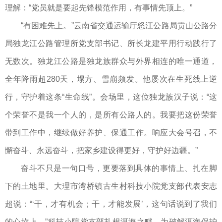
理解：“党员就是要起先锋模范作用，有事情先顶上。”
“有困难先上。”云南省交通运输厅怒江公路局贡山公路分
局独龙江公路管理所党支部书记、所长龙建平用行动践行了
无数次。独龙江公路是独龙族群众与外界相连的唯一通道，
全年降雨超280天，塌方、雪崩频发。他屡次在生死线上逆
行，守护着这条“生命线”。会场里，这位独龙族汉子说：“这
个荣誉不是我一个人的，是所有公路人的。我要把这份荣誉
带到工作中，继续做好养护、保通工作。响应大会号召，不
懈奋斗、永远奋斗，把家乡建设得更好，守护好边疆。”
奋斗不只是一句口号，更要落到具体的事情上、扎在脚
下的土地里。大理市湾桥镇古生村科技小院党支部代表安志
超说：“‘干，才有机会；干，才能发展’，这句话说到了我们
的心坎上。”科技小院党支部扎根洱海之畔，为破解洱海保护