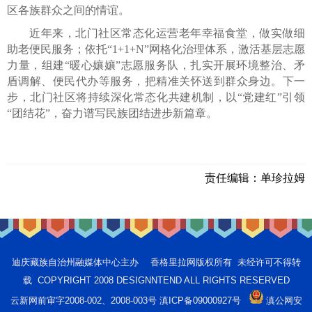
区各族群众之间的情谊。
近年来，北门社区常态化运营老年幸福食堂，做实做细
助老便民服务；依托“1+1+N”网格化治理体系，激活基层志愿
力量，组建“暖心孃孃”志愿服务队，扎实开展环境整治、矛
盾调解、便民代办等服务，把精准关怀送到群众身边。下一
步，北门社区将持续深化常态化共建机制，以“党建红”引领
“团结花”，奋力谱写民族团结进步新篇章。
责任编辑：
单珍拉姆
迪庆藏族自治州融媒体中心主办 香格里拉网版权所有 未经许可不得转
载 COPYRIGHT 2008 DESIGNNTEND ALL RIGHTS RESERVED
云新网前审字2008-002、2008-003号 滇ICP备09000927号
滇公网安