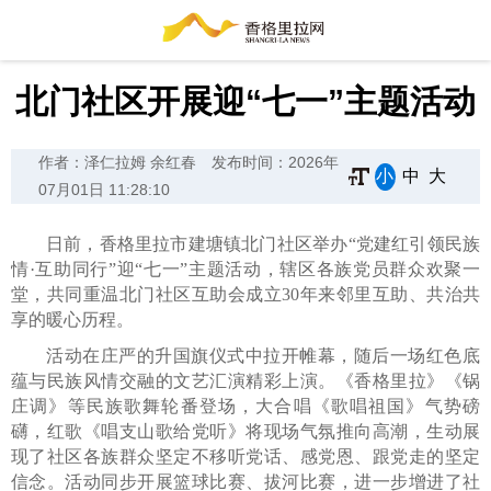
北门社区开展迎“七一”主题活动
作者：泽仁拉姆 余红春
发布时间：2026年
小
中
大
07月01日 11:28:10
日前，香格里拉市建塘镇北门社区举办“党建红引领民族
情·互助同行”迎“七一”主题活动，辖区各族党员群众欢聚一
堂，共同重温北门社区互助会成立30年来邻里互助、共治共
享的暖心历程。
活动在庄严的升国旗仪式中拉开帷幕，随后一场红色底
蕴与民族风情交融的文艺汇演精彩上演。《香格里拉》《锅
庄调》等民族歌舞轮番登场，大合唱《歌唱祖国》气势磅
礴，红歌《唱支山歌给党听》将现场气氛推向高潮，生动展
现了社区各族群众坚定不移听党话、感党恩、跟党走的坚定
信念。活动同步开展篮球比赛、拔河比赛，进一步增进了社