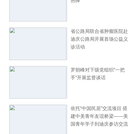
热捧
省公路局联合省肿瘤医院赴
迪庆公路局开展首场公益义
诊活动
罗朝峰对下级党组织“一把
手”开展监督谈话
依托“中国民居”交流项目 搭
建中美青年友谊桥梁——美
国青年学子到迪庆参访交流