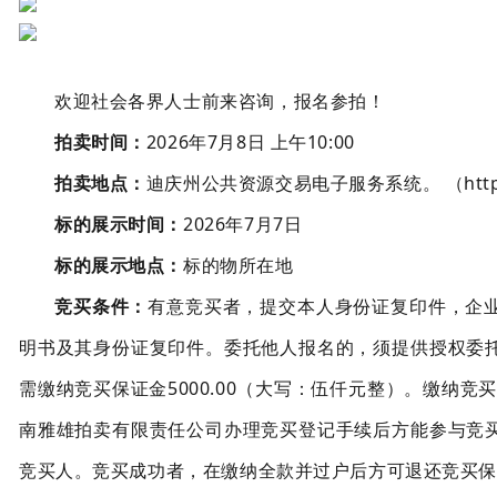
欢迎社会各界人士前来咨询，报名参拍！
拍卖时间：
202
6
年
7
月
8
日
上
午
1
0
:00
拍卖地点：
迪庆州公共资源交易电子服务系统
。
（
htt
标的展示时间：
202
6
年
7
月
7
日
标的展示地点：
标
的物所在地
竞买条件：
有意竞买者，提交本人身份证复印件，企
明书及其身份证复印件。委托他人报名的，须提供授权委
需缴纳竞买保证金
5000.00
（大写：伍仟元整）
。缴纳竞
南雅雄拍卖有限责任公司办理竞买登记手续后
方能参与竞
竞买人。竞买成功者，在缴纳全款并过户后方可退还竞买