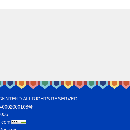
ND ALL RIGHTS RESERVED
0002000108号
005
.com
qq.com