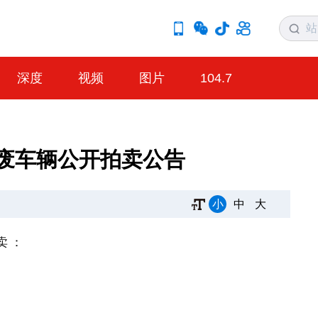
深度
视频
图片
104.7
报废车辆公开拍卖公告
小
中
大
卖
：