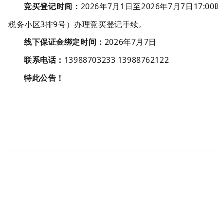
竞买登记时间：
202
6
年
7
月
1
日至
202
6
年
7
月
7
日
17:
税务小区3排9号）办理竞买登记手续。
线下保证金绑定时间：
202
6
年
7
月
7
日
联系电话：
13988703233 13988762122
特此公告！