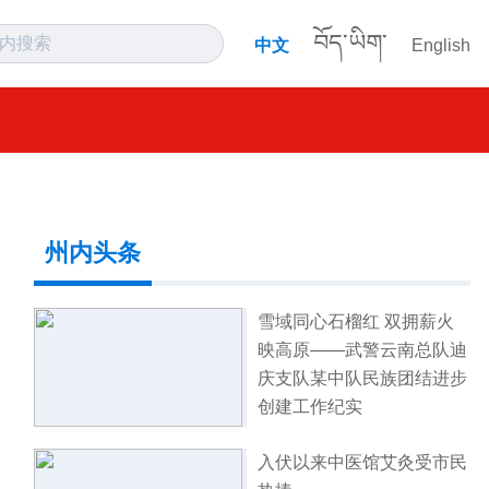
བོད་ཡིག་
中文
English
州内头条
雪域同心石榴红 双拥薪火
映高原——武警云南总队迪
庆支队某中队民族团结进步
创建工作纪实
入伏以来中医馆艾灸受市民