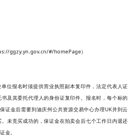
ps://ggzy.yn.gov.cn/#/homePage
）
业单位报名时须提供营业执照副本复印件，法定代表人证
托书及其委托代理人的身份证复印件。报名时，
每个标的
买保证金后需要到迪庆州公共资源交易中心办理
UK
并到云
买。
未竞买成功的，保证金在拍卖会后七个工作日内退还
保证金。