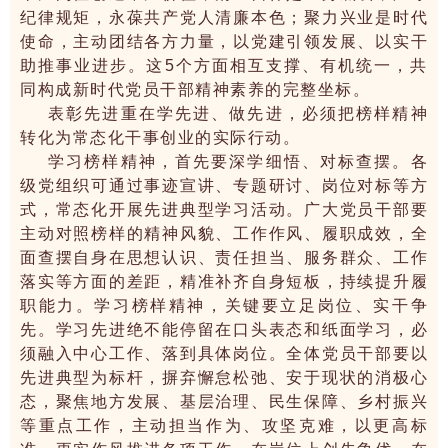
纪律规矩，永葆共产党人清廉本色；聚力兴业是时代
使命，主动团结各方力量，以党建引领发展、以实干
助推事业进步。这5个方面相互支撑、有机统一，共
同构成新时代党员干部精神素养的完整坐标。
表彰先进重在学先进、做先进，必须把榜样精神
转化为常态化干事创业的实际行动。
学习榜样精神，首先要深学细悟、对标查摆。各
级党组织可通过事迹宣讲、专题研讨、岗位对标等方
式，常态化开展先进典型学习活动。广大党员干部要
主动对照榜样的精神风貌、工作作风、履职成效，全
面查摆自身在思想认识、责任担当、服务群众、工作
落实等方面的差距，精准补齐自身短板，持续提升履
职能力。学习榜样精神，关键要立足岗位、实干争
先。学习先进绝不能停留在口头表态和纸面学习，必
须融入中心工作、落到具体岗位。全体党员干部要以
先进典型为标杆，摒弃懈怠松弛、安于现状的消极心
态，聚焦地方发展、基层治理、民生保障、乡村振兴
等重点工作，主动担当作为、攻坚克难，以更高标