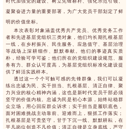
时代加强党的建设、树立先锋标杆、强化示范引领、
凝聚奋进力量的重要部署，为广大党员干部划定了鲜
明的价值坐标。
本次表彰对象涵盖优秀共产党员、优秀党务工作
者和先进基层党组织三类对象，他们均长期扎根基层
一线，在乡村振兴、民生服务、应急值守、基层治理
等战场上深耕细作、默默奉献。他们的事迹真实质
朴，经验可学可鉴；他们所在的党组织建设规范、服
务有力、群众认可度高，为基层党组织标准化建设提
供了鲜活实践样本。
透过这一个个可触可感的先锋群像，我们可以凝
练出忠诚为民、实干担当、扎根基层、清正自律、聚
力兴业的核心精神内涵，这也是新时代党员干部必须
坚守的价值内核。忠诚为民是初心本源，始终站稳群
众立场，用心回应群众诉求；实干担当是履职底色，
面对困难挑战主动靠前、迎难而上，狠抓工作落实；
扎根基层是可贵坚守，甘于下沉一线、默默耕耘，在
平凡岗位创造不凡价值；清正自律是立身底线，严守