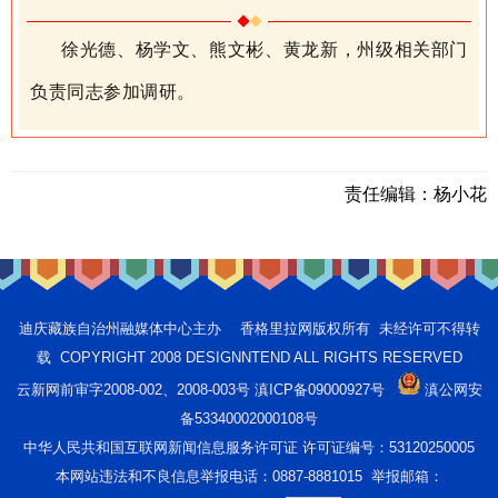
徐光德
、
杨学文
、
熊文彬
、黄龙新
，州级相关部门
负责同志参加调研。
责任编辑：
杨小花
迪庆藏族自治州融媒体中心主办 香格里拉网版权所有 未经许可不得转
载 COPYRIGHT 2008 DESIGNNTEND ALL RIGHTS RESERVED
云新网前审字2008-002、2008-003号 滇ICP备09000927号
滇公网安
备53340002000108号
中华人民共和国互联网新闻信息服务许可证 许可证编号：53120250005
本网站违法和不良信息举报电话：0887-8881015 举报邮箱：