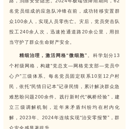
路，消除安全隐患。2024年极端强降雨期间，62
名党员组成的应急队冲锋在前，成功转移安置群
众100余人，实现人员零伤亡。灾后，党员突击队
投工240余人次，迅速抢通道路20余公里，用担
当守护了群众生命财产安全。
精细治理，激活网格“微细胞”
。科学划分13
个村级网格，构建“党总支—网格党支部—党员中
心户”三级体系。每名党员固定联系10至12户村
民，依托“民情日记本”记录民情，累计解决群众急
难愁盼问题200余件。践行新时代“枫桥经验”，建
立三级调解机制，近年来矛盾纠纷均在村内化
解，2023年、2024年连续实现“治安零报警”，群
众安全感显著提升。