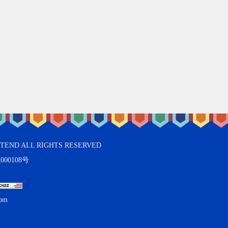
ALL RIGHTS RESERVED
000108号
om