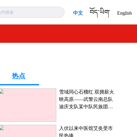
བོད་ཡིག་
中文
English
热点
雪域同心石榴红 双拥薪火
映高原——武警云南总队
迪庆支队某中队民族团结
进步创建工作纪实
入伏以来中医馆艾灸受市
民热捧