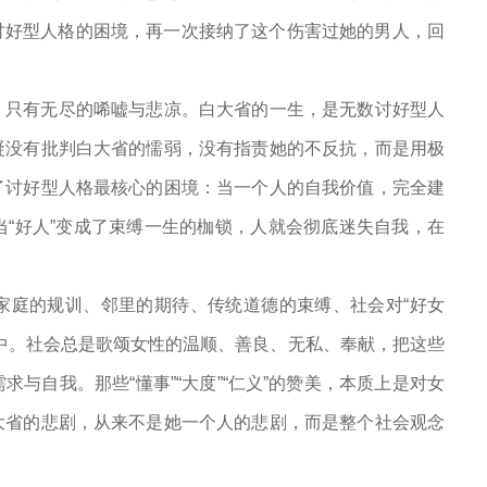
出讨好型人格的困境，再一次接纳了这个伤害过她的男人，回
，只有无尽的唏嘘与悲凉。白大省的一生，是无数讨好型人
凝没有批判白大省的懦弱，没有指责她的不反抗，而是用极
了讨好型人格最核心的困境：当一个人的自我价值，完全建
“好人”变成了束缚一生的枷锁，人就会彻底迷失自我，在
家庭的规训、邻里的期待、传统道德的束缚、社会对“好女
中。社会总是歌颂女性的温顺、善良、无私、奉献，把这些
与自我。那些“懂事”“大度”“仁义”的赞美，本质上是对女
大省的悲剧，从来不是她一个人的悲剧，而是整个社会观念