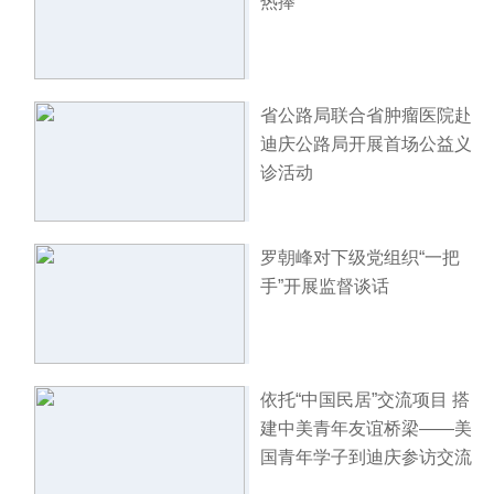
热捧
省公路局联合省肿瘤医院赴
迪庆公路局开展首场公益义
诊活动
罗朝峰对下级党组织“一把
手”开展监督谈话
依托“中国民居”交流项目 搭
建中美青年友谊桥梁——美
国青年学子到迪庆参访交流