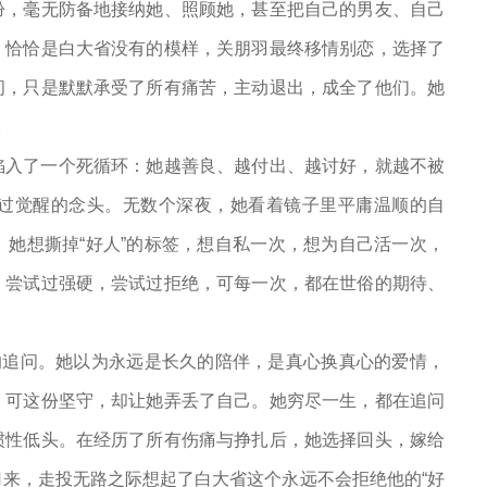
玢，毫无防备地接纳她、照顾她，甚至把自己的男友、自己
，恰恰是白大省没有的模样，关朋羽最终移情别恋，选择了
问，只是默默承受了所有痛苦，主动退出，成全了他们。她
。
陷入了一个死循环：她越善良、越付出、越讨好，就越不被
过觉醒的念头。无数个深夜，她看着镜子里平庸温顺的自
她想撕掉“好人”的标签，想自私一次，想为自己活一次，
，尝试过强硬，尝试过拒绝，可每一次，都在世俗的期待、
的追问。她以为永远是长久的陪伴，是真心换真心的爱情，
，可这份坚守，却让她弄丢了自己。她穷尽一生，都在追问
惯性低头。在经历了所有伤痛与挣扎后，她选择回头，嫁给
来，走投无路之际想起了白大省这个永远不会拒绝他的“好