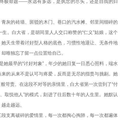
终极命题——永远有多远，是执念的尽头，还是自我的归
。青灰的砖墙、斑驳的木门、巷口的汽水摊、邻里间细碎的
生。白大省，是胡同里人人交口称赞的“仁义”姑娘，这个
。她天生带着讨好型人格的底色，习惯性地退让、无条件地
血，却唯独忘了留一点位置给自己。
是她最早的“讨好对象”，年少的她日复一日悉心照料，端水
换来的从来不是认可与疼爱，反而是无尽的指责与挑剔。她
般苛责。在这段不对等的亲情里，白大省第一次尝到了“付
我、取悦他人”的模式，刻进了往后数十年的人生里。她默认
，越走越远。
三段支离破碎的爱情里，每一次都掏心掏肺，每一次都遍体