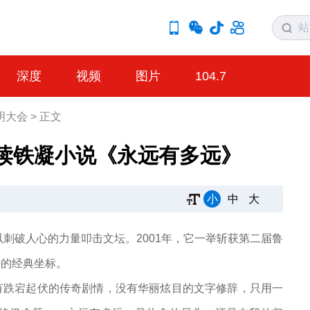
深度
视频
图片
104.7
明大会
>
正文
读铁凝小说《永远有多远》
小
中
大
以刺破人心的力量叩击文坛。2001年，它一举斩获第二届鲁
开的经典坐标。
有跌宕起伏的传奇剧情，没有华丽炫目的文字修辞，只用一