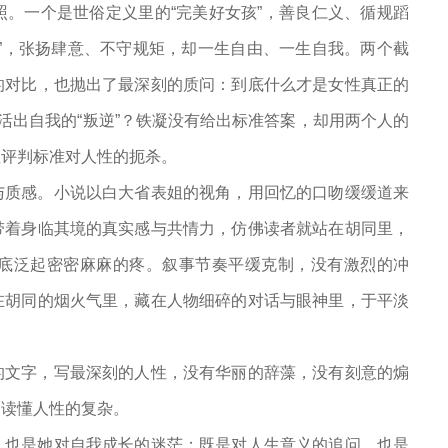
。一个是世俗定义里的“完美好女孩”，善良仁义、循规蹈
”，张扬肆意、不守规矩，却一生自由、一生自我。两个截
的对比，也抛出了最深刻的质问：到底什么才是女性真正的
活出自我的“叛逆”？铁凝没有给出标准答案，却用两个人的
值评判标准对人性的扼杀。
与质感。小说以白大省表姐的视角，用回忆的口吻缓缓道来
带着身临其境的真实感与共情力，仿佛读者就站在胡同里，
底泛起密密麻麻的疼。叙事节奏平缓克制，没有激烈的冲
在胡同的烟火气里，藏在人物细碎的对话与眼神里，于平淡
的文字，写最深刻的人性，没有华丽的辞藻，没有刻意的煽
，读懂人性的复杂。
，也是她对自我成长的迷茫；既是对人生意义的追问，也是