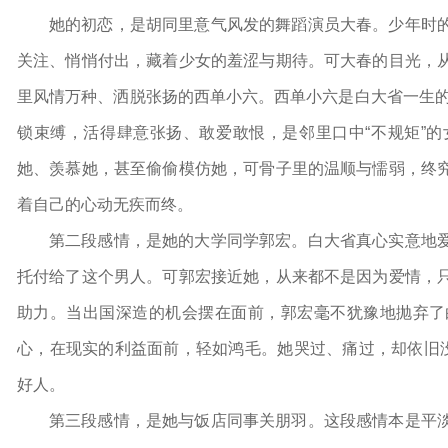
她的初恋，是胡同里意气风发的舞蹈演员大春。少年时
关注、悄悄付出，藏着少女的羞涩与期待。可大春的目光，
里风情万种、洒脱张扬的西单小六。西单小六是白大省一生的“
锁束缚，活得肆意张扬、敢爱敢恨，是邻里口中“不规矩”
她、羡慕她，甚至偷偷模仿她，可骨子里的温顺与懦弱，终
着自己的心动无疾而终。
第二段感情，是她的大学同学郭宏。白大省真心实意地
托付给了这个男人。可郭宏接近她，从来都不是因为爱情，
助力。当出国深造的机会摆在面前，郭宏毫不犹豫地抛弃了
心，在现实的利益面前，轻如鸿毛。她哭过、痛过，却依旧没
好人。
第三段感情，是她与饭店同事关朋羽。这段感情本是平