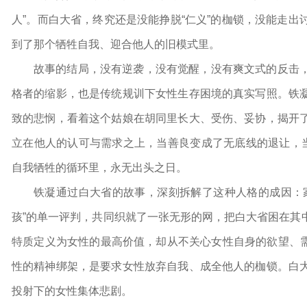
人”。而白大省，终究还是没能挣脱“仁义”的枷锁，没能走
到了那个牺牲自我、迎合他人的旧模式里。
故事的结局，没有逆袭，没有觉醒，没有爽文式的反击
格者的缩影，也是传统规训下女性生存困境的真实写照。铁
致的悲悯，看着这个姑娘在胡同里长大、受伤、妥协，揭开
立在他人的认可与需求之上，当善良变成了无底线的退让，当
自我牺牲的循环里，永无出头之日。
铁凝通过白大省的故事，深刻拆解了这种人格的成因：
孩”的单一评判，共同织就了一张无形的网，把白大省困在其
特质定义为女性的最高价值，却从不关心女性自身的欲望、需求
性的精神绑架，是要求女性放弃自我、成全他人的枷锁。白
投射下的女性集体悲剧。