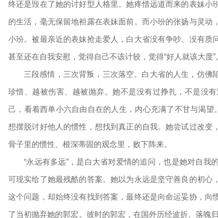
终还是毁在了她的讨好型人格里。她疼惜远道而来的表妹小
的生活，毫无保留地袒露在表妹面前。而小玢的张扬与灵动
小玢。被最亲近的表妹抢走爱人，白大省没有争吵、没有质
甚至还在自我安慰，觉得自己不该计较，觉得“好人就该大度”
三段感情，三次背叛，三次落空。白大省的人生，仿佛
珍惜、越被伤害、越被抛弃。她不是没有过挣扎，不是没有
己，看着西单小六自由自在的人生，内心充满了不甘与渴望。
想摆脱讨好他人的惯性，想找到真正的自我。她尝试过改变
骨子里的惯性、根深蒂固的观念里，败下阵来。
“永远有多远”，是白大省对爱情的追问，也是她对自我
可现实给了她最残酷的答案。她以为永远是坚守善良的初心
这个问题，却始终没有找到答案，最终还是向命运妥协，向
了当初抛弃她的郭宏。彼时的郭宏，在国外历经波折、落魄归