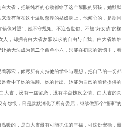
的白大省，把最纯粹的心动都给了这个耀眼的男孩，她默默
从来没有落在这个温顺憨厚的姑娘身上，他倾心的，是胡同
镜像对照”，她不守规矩、不迎合世俗、不被“好女孩”的枷
的女人，却拥有白大省梦寐以求的自由与自我。白大省嫉妒
究让她无法成为第二个西单小六，只能在初恋的遗憾里，看
爱着郭宏，倾尽所有支持他的学业与理想，把自己的一切都
只是看中了她的温顺、她的付出、她能为自己的前途提供的
白大省，没有一丝留恋，没有半点愧疚之情。白大省的真
有怨恨，只是默默消化了所有委屈，继续做那个“懂事”的
淡温暖的，是白大省最有可能抓住的幸福，可这份安稳，最