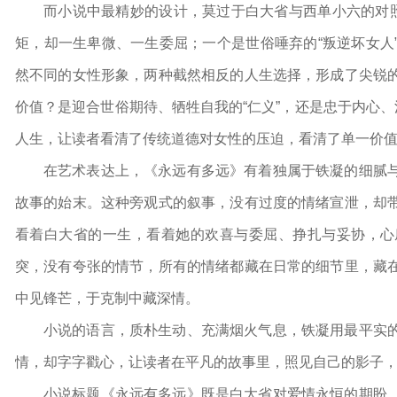
而小说中最精妙的设计，莫过于白大省与西单小六的对照
矩，却一生卑微、一生委屈；一个是世俗唾弃的“叛逆坏女人
然不同的女性形象，两种截然相反的人生选择，形成了尖锐
价值？是迎合世俗期待、牺牲自我的“仁义”，还是忠于内心、
人生，让读者看清了传统道德对女性的压迫，看清了单一价
在艺术表达上，《永远有多远》有着独属于铁凝的细腻
故事的始末。这种旁观式的叙事，没有过度的情绪宣泄，却
看着白大省的一生，看着她的欢喜与委屈、挣扎与妥协，心
突，没有夸张的情节，所有的情绪都藏在日常的细节里，藏
中见锋芒，于克制中藏深情。
小说的语言，质朴生动、充满烟火气息，铁凝用最平实
情，却字字戳心，让读者在平凡的故事里，照见自己的影子
小说标题《永远有多远》既是白大省对爱情永恒的期盼