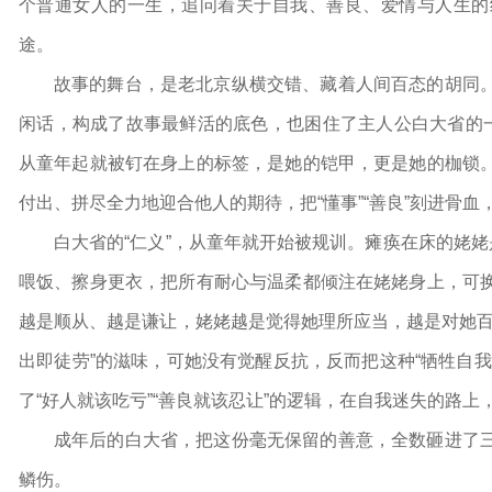
个普通女人的一生，追问着关于自我、善良、爱情与人生的
途。
故事的舞台，是老北京纵横交错、藏着人间百态的胡同
闲话，构成了故事最鲜活的底色，也困住了主人公白大省的一
从童年起就被钉在身上的标签，是她的铠甲，更是她的枷锁
付出、拼尽全力地迎合他人的期待，把“懂事”“善良”刻进骨
白大省的“仁义”，从童年就开始被规训。瘫痪在床的姥姥
喂饭、擦身更衣，把所有耐心与温柔都倾注在姥姥身上，可
越是顺从、越是谦让，姥姥越是觉得她理所应当，越是对她百
出即徒劳”的滋味，可她没有觉醒反抗，反而把这种“牺牲自
了“好人就该吃亏”“善良就该忍让”的逻辑，在自我迷失的路上
成年后的白大省，把这份毫无保留的善意，全数砸进了
鳞伤。