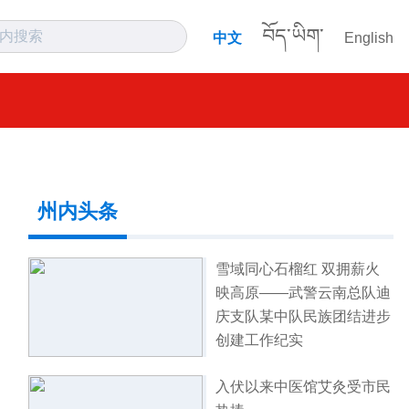
བོད་ཡིག་
中文
English
州内头条
雪域同心石榴红 双拥薪火
映高原——武警云南总队迪
庆支队某中队民族团结进步
创建工作纪实
入伏以来中医馆艾灸受市民