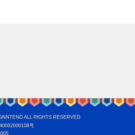
ND ALL RIGHTS RESERVED
0002000108号
005