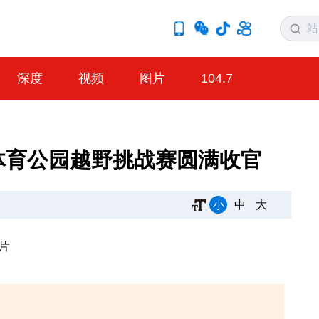
深度
视频
图片
104.7
态体育公园越野挑战赛圆满收官
小
中
大