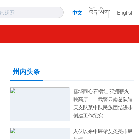
བོད་ཡིག་
中文
English
州内头条
雪域同心石榴红 双拥薪火
映高原——武警云南总队迪
庆支队某中队民族团结进步
创建工作纪实
入伏以来中医馆艾灸受市民