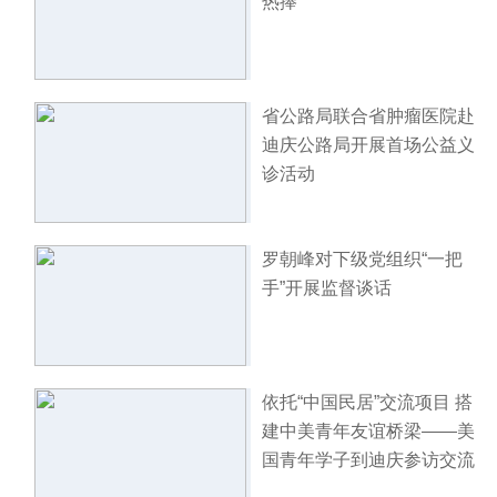
热捧
省公路局联合省肿瘤医院赴
迪庆公路局开展首场公益义
诊活动
罗朝峰对下级党组织“一把
手”开展监督谈话
依托“中国民居”交流项目 搭
建中美青年友谊桥梁——美
国青年学子到迪庆参访交流