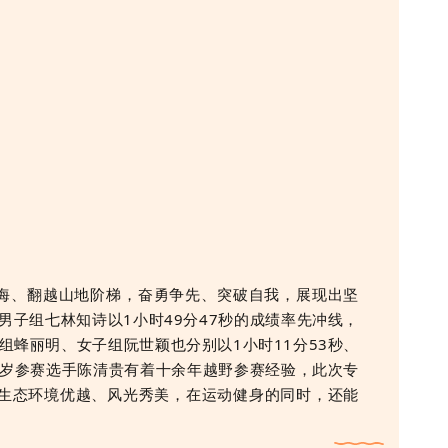
海、翻越山地阶梯，奋勇争先、突破自我，展现出坚
男子组七林知诗以1小时49分47秒的成绩率先冲线，
子组蜂丽明、女子组阮世颖也分别以1小时11分53秒、
2岁参赛选手陈清贵有着十余年越野参赛经验，此次专
生态环境优越、风光秀美，在运动健身的同时，还能