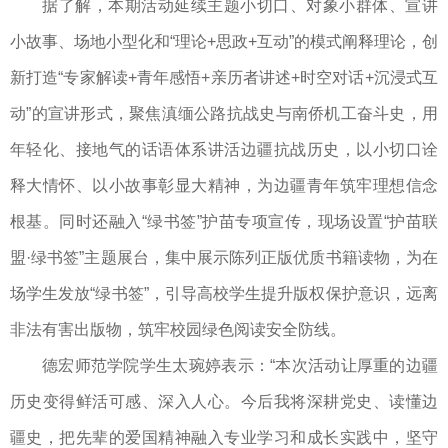
据了解，本期活动延续主题小切口、对象小群体、宣讲
小故事、场地小型化和“理论+思政+互动”的模式阐释理论，创
新打造“专家解读+青年感悟+亲历者讲述+时空对话+沉浸式互
动”的宣讲形式，聚焦滇缅公路抗战史与南侨机工奋斗史，用
年轻化、接地气的话语体系讲活边疆抗战历史，以小切口诠
释大情怀、以小故事彰显大精神，为边疆青年筑牢理想信念
根基。同时还融入“绿书签”护苗专项宣传，现场设置“护苗联
盟·绿书签”主题展台，集中展示陈列正版优质书籍读物，为在
场学生发放“绿书签”，引导高校学生提升版权保护意识，远离
非法有害出版物，筑牢校园绿色阅读安全防线。
德宏师范学院学生太琬婷表示：“本次活动让厚重的边疆
历史变得鲜活可感、深入人心。今后我将深耕党史、读懂边
疆史，把先辈的爱国精神融入专业学习和成长实践中，坚守