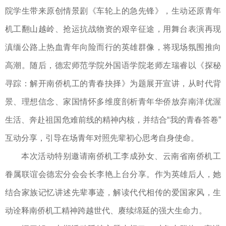
院学生带来原创情景剧《车轮上的急先锋》，生动还原青年
机工翻山越岭、抢运抗战物资的艰辛征途，用舞台表演再现
滇缅公路上热血青年向险而行的英雄群像，将现场氛围推向
高潮。随后，德宏师范学院外国语学院老师左瑞睿以《探秘
寻踪：解开南侨机工的青春抉择》为题展开宣讲，从时代背
景、理想信念、家国情怀多维度剖析青年华侨放弃南洋优渥
生活、奔赴祖国危难前线的精神内核，并结合“我的青春答卷”
互动分享，引导在场青年对照先辈初心思考自身使命。
本次活动特别邀请南侨机工李成孙女、云南省南侨机工
眷属联谊会德宏分会会长李艳上台分享。作为英雄后人，她
结合家族记忆讲述先辈事迹，解读代代相传的爱国家风，生
动诠释南侨机工精神跨越世代、赓续绵延的强大生命力。