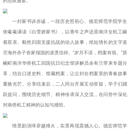
的思政盛宴。
一封家书诉赤诚，一段历史照初心。德宏师范学院学生
侬羲羲诵读《白雪娇家书》，以青年之声还原南洋女机工瞒
着双亲、毅然归国支援抗战的动人故事，纸短情长的文字道
尽海外赤子舍家报国的滚烫信仰。“岁月不语，档案有痕。”原
畹町南洋华侨机工回国抗日纪念馆讲解员余有兰带来专题分
享，结合口述史料、馆藏档案，让尘封在档案里的青春故事
重焕光芒。分享结束后，二人同台开展互动答疑，学子们踊
跃提问，围绕历史细节、精神传承深入交流，在问答中深化
对南侨机工精神的认知与感悟。
情景剧演绎穿越烽火，实景再现震撼人心。德宏师范学