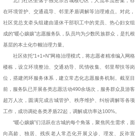
北门社区坐落于独克宗古城核心区，人流车流密集，存
在环境管护、交通疏导、邻里矛盾调解等治理难点。对此，
社区党总支牵头组建由退休干部职工中的党员、热心妇女组
成的“暖心孃孃”志愿服务队，队员均为少数民族群众，是扎根
基层的本土化巾帼治理力量。
社区依托“1+1+N”网格治理模式，将志愿者精准编入网格
楼栋，设立环境整治、交通劝导、民情收集、邻里帮扶等岗
位，搭建闭环服务体系，建立常态化志愿服务机制。截至目
前，服务队已开展各类志愿活动490余场次，服务群众及游客
超万人次，圆满完成古城管护、秩序维护、纠纷调解等各项
工作，成功调处各类矛盾22起，调解成功率达100%。
“暖心孃孃”们活跃在古城的每个角落，聚焦民生需求，面
向高龄、独居、残疾老人常态化开展义诊、理发、反诈宣