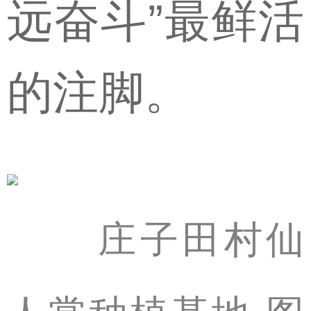
远奋斗”最鲜活
的注脚。
庄子田村仙