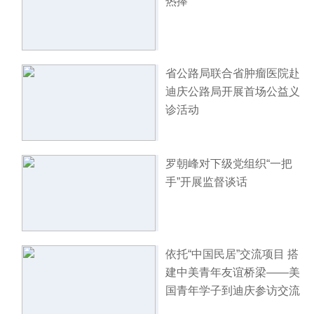
热捧
省公路局联合省肿瘤医院赴
迪庆公路局开展首场公益义
诊活动
罗朝峰对下级党组织“一把
手”开展监督谈话
依托“中国民居”交流项目 搭
建中美青年友谊桥梁——美
国青年学子到迪庆参访交流