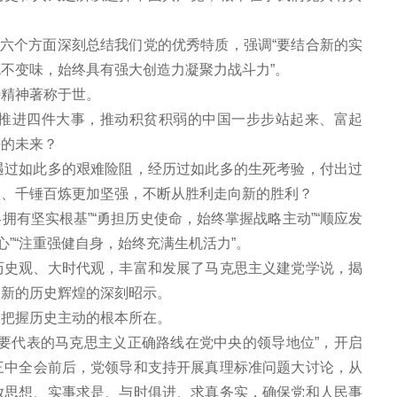
从六个方面深刻总结我们党的优秀特质，强调“要结合新的实
不变味，始终具有强大创造力凝聚力战斗力”。
特精神著称于世。
推进四件大事，推动积贫积弱的中国一步步站起来、富起
好的未来？
遇过如此多的艰难险阻，经历过如此多的生死考验，付出过
坚、千锤百炼更加坚强，不断从胜利走向新的胜利？
拥有坚实根基”“勇担历史使命，始终掌握战略主动”“顺应发
”“注重强健自身，始终充满生机活力”。
历史观、大时代观，丰富和发展了马克思主义建党学说，揭
造新的历史辉煌的深刻昭示。
、把握历史主动的根本所在。
要代表的马克思主义正确路线在党中央的领导地位”，开启
三中全会前后，党领导和支持开展真理标准问题大讨论，从
放思想、实事求是、与时俱进、求真务实，确保党和人民事