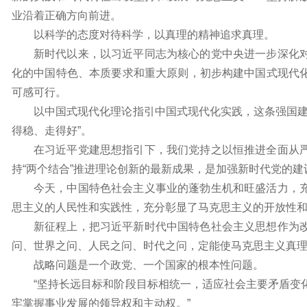
业沿着正确方向前进。
以科学的态度对待科学，以真理的精神追求真理。
新时代以来，以习近平同志为核心的党中央进一步深化
化的中国特色、本质要求和重大原则，初步构建中国式现代
可感可行。
以中国式现代化理论指引中国式现代化实践，这条强国建
得稳、走得好”。
在习近平党建思想指引下，我们党持之以恒推进全面从
持“两个结合”推进理论创新的最新成果，是加强新时代党的建
今天，中国特色社会主义事业的蓬勃生机和旺盛活力，
思主义的人民性和实践性，充分彰显了马克思主义的开放性
新征程上，把习近平新时代中国特色社会主义思想作为
问、世界之问、人民之问、时代之问，定能使马克思主义真
战略问题是一个政党、一个国家的根本性问题。
“坚持长远目标和阶段目标相统一，适应社会主要矛盾变
牢掌握事业发展的领导权和主动权。”