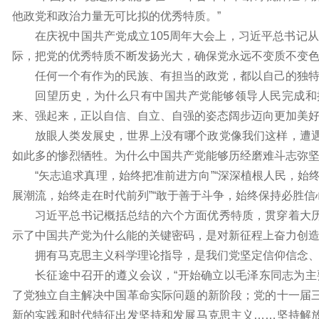
他政党和政治力量无可比拟的优秀特质。”
在庆祝中国共产党成立105周年大会上，习近平总书记
际，把党的优秀特质不断发扬光大，确保党永远不变质不变色
任何一个有作为的民族、有担当的政党，都以自己的独
回望历史，为什么只有中国共产党能够领导人民完成和
来、强起来，正以自信、自立、自强的姿态阔步迈向更加美
放眼人类发展史，世界上没有哪个政党像我们这样，遭
如此多的惨烈牺牲。为什么中国共产党能够历经磨难斗志弥
“矢志追求真理，始终把准前进方向”“深深植根人民，始终
展潮流，始终走在时代前列”“敢于善于斗争，始终保持必胜信心
习近平总书记概括总结的六个方面优秀特质，贯穿着大
示了中国共产党为什么能的关键密码，是对新征程上奋力创
拥有马克思主义科学理论指导，是我们党坚定信仰信念
长征途中召开的遵义会议，“开始确立以毛泽东同志为主
了党独立自主解决中国革命实际问题的新阶段；党的十一届
新的实践和时代特征出发坚持和发展马克思主义……坚持解