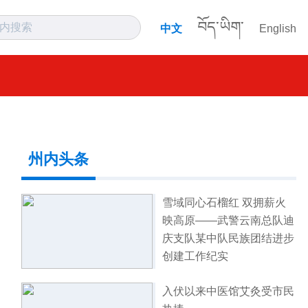
བོད་ཡིག་
中文
English
州内头条
雪域同心石榴红 双拥薪火
映高原——武警云南总队迪
庆支队某中队民族团结进步
创建工作纪实
入伏以来中医馆艾灸受市民