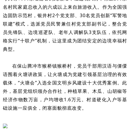
名村民家庭总收入的六成以上来自旅游收入。作为全国强
边固防示范村，银井村2个党支部、30名党员创新“军警地
联建”模式，选派党员民警兼任村党支部副书记，整合党
员先锋队、边境巡逻队、老年人调解队3支队伍，依托网
格实行“十联户”机制，让这里成为团结安定的边境幸福村
典型。
在保山腾冲市猴桥镇猴桥村，党员干部用汉语与傈僳
语围着火塘讲政策，让火塘成为党建引领基层治理的有效
载体，“火塘会”入选全国文明乡风建设十大优秀案例。此
外，基层党组织领办合作社，种植草果、木瓜、山胡椒等
经济作物数万亩，户均增收1.6万元。村道硬化入户等基
础设施一应俱全，闭塞面貌彻底改变。