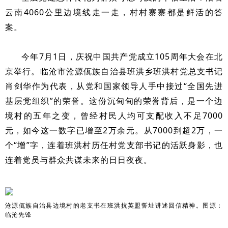
云南4060公里边境线走一走，村村寨寨都是鲜活的答
案。
今年7月1日，庆祝中国共产党成立105周年大会在北
京举行。临沧市沧源佤族自治县班洪乡班洪村党总支书记
肖剑华作为代表，从党和国家领导人手中接过“全国先进
基层党组织”的荣誉。这份沉甸甸的荣誉背后，是一个边
境村的五年之变，曾经村民人均可支配收入不足7000
元，如今这一数字已增至2万余元。从7000到超2万，一
个“增”字，连着班洪村历任村党支部书记的活跃身影，也
连着党员与群众共谋未来的日日夜夜。
边境村的老支书在班洪抗英盟誓址讲述回信精神。图源：
沧源佤族自治县
临沧先锋