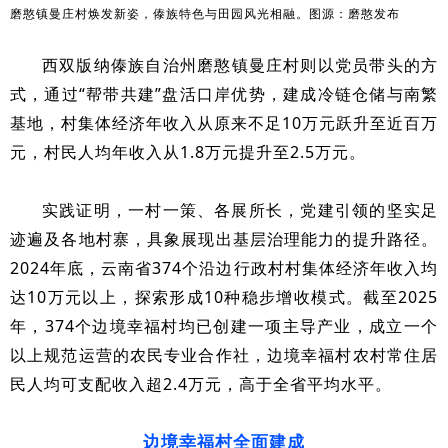
磨憨镇曼庄村焕发新姿，傣族特色与田园风光相融。图源：磨憨发布
磨憨镇曼庄村则以党员带头的方
西双版纳傣族自治州
式，通过“帮带共建”盘活口岸优势，建成冷链仓储与南繁
基地，村集体经济年收入从原来不足10万元跃升至近百万
元，村民人均年收入从1.8万元提升至2.5万元。
实践证明，一村一策、各展所长，党建引领的坚实足
迹遍及各地村寨，具象展现出基层治理能力的提升路径。
2024年底，云南省374个沿边行政村村集体经济年收入均
达10万元以上，探索形成10种稳步增收模式。截至2025
年，374个边境幸福村均已创建一项主导产业，成立一个
以上规范运营的农民专业合作社，边境幸福村农村常住居
民人均可支配收入超2.4万元，高于全省平均水平。
边境幸福村全面建成