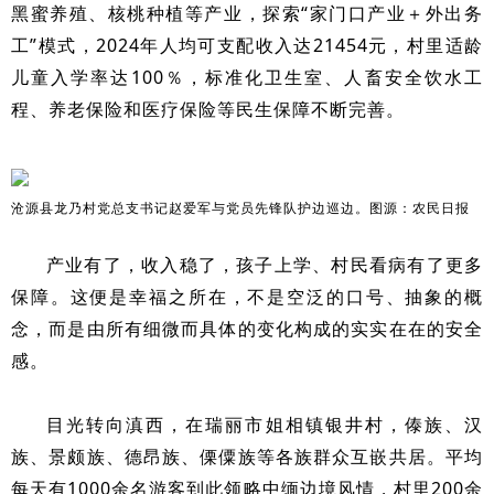
黑蜜养殖、核桃种植等产业，探索“家门口产业＋外出务
工”模式，2024年人均可支配收入达21454元，村里适龄
儿童入学率达100％，标准化卫生室、人畜安全饮水工
程、养老保险和医疗保险等民生保障不断完善。
沧源县龙乃村党总支书记赵爱军与党员先锋队护边巡边。图源：农民日报
产业有了，收入稳了，孩子上学、村民看病有了更多
保障。这便是幸福之所在，不是空泛的口号、抽象的概
念，而是由所有细微而具体的变化构成的实实在在的安全
感。
目光转向滇西，在瑞丽市姐相镇银井村，傣族、汉
族、景颇族、德昂族、傈僳族等各族群众互嵌共居。平均
每天有1000余名游客到此领略中缅边境风情，村里200余