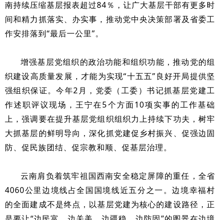
南持续压缩基层报表超过84％，让广大基层干部有更多时
间和精力抓落实、办实事，推动党中央决策部署及省委工
作安排落到“最后一公里”。
增强基层党组织的政治功能和组织功能，推动党的组
织建设高质量发展，才能为实现“十五五”良好开局提供坚
强组织保证。今年2月，党委（工委）书记抓基层党建工
作述职评议现场，王宁在5个方面10项实事的工作基础
上，强调要在提升基层党组织组织力上持续下功夫，树牢
大抓基层的鲜明导向，深化抓党建促乡村振兴、促强边固
防、促民族团结、促宗教和顺、促基层治理。
云南肩负着筑牢祖国西南安全稳定屏障的重任，全省
4060公里边境线占全国国境线近五分之一。边境幸福村
的全面建成不是终点，以基层党建为核心的建设路径，正
是要让“边民富、边关美、边疆稳、边防固”的图景在边境