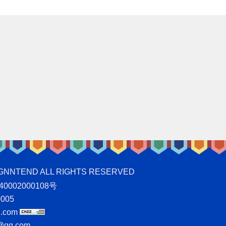
ND ALL RIGHTS RESERVED
0002000108号
005
.com
qq.com