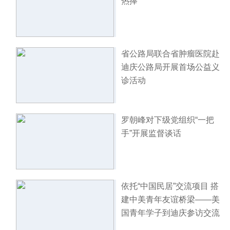
热捧
省公路局联合省肿瘤医院赴
迪庆公路局开展首场公益义
诊活动
罗朝峰对下级党组织“一把
手”开展监督谈话
依托“中国民居”交流项目 搭
建中美青年友谊桥梁——美
国青年学子到迪庆参访交流