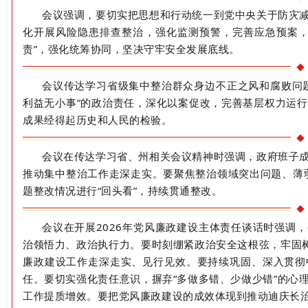
会议强调，要切实把思想和行动统一到党中央关于防灾
化开展风险隐患排查整治，强化监测预警，完善应急预案
责”，强化统筹协同，坚决守牢安全发展底线。
会议传达学习省级集中整治群众身边不正之风和腐败问
利益无小事”的政治责任，
深化以案促改，完善基层权力运行
成果经得起历史和人民的检验。
会议在
传达学习省、州相关会议精神时强调，
政府班子
推动集中整治工作走深走实。
要
聚焦整治领域突出问题、薄
题整改情况进行“回头看”，持续贯通整改。
会议在开展
2026
年
党风廉政建设主体责任谈话
时强调
，
治领悟力、政治执行力。
要
时刻绷紧政治安全这根弦，牢固
廉政建设工作走深走实、见行见效。要持续巩固、深入贯彻
任。要切实强化责任意识，
摒弃
“多做多错、少做少错”的
工作提质增效。
要把党风廉政建设的成效体
现到推动迪庆长