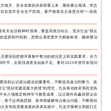
减灾救灾、安全发展的决策部署上来，聚焦重点领域，常态
，切实筑牢安全生产防线。要严格落实主体责任和
“一岗双
题有关会议精神时强调，要提高政治站位，坚决扛起
“群众
的
监督制约机制
，
把群众满意度作为检验标准，确保整治
成员
要
深刻把握开展集中整治的政治意义和实践要
求，全力
弱环节，全面找准查实短板不足
。要对
2025
年督导发现问
要深刻认识政治建设的重要性，不断提高政治判断力、政
树立
“抓好党建是最大政绩”的理念，扎实推动政府系统党风
中央八项规定精神学习教育成果，以过硬作风赢得群众信
心理，善于运用新思路、新举措破解堵点难点问题，不断推动
治久安和高质量发展的具体实践中，扎实开展树立和践行正