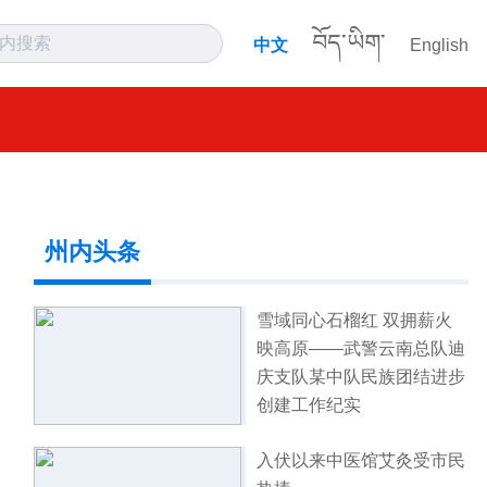
བོད་ཡིག་
中文
English
州内头条
雪域同心石榴红 双拥薪火
映高原——武警云南总队迪
庆支队某中队民族团结进步
创建工作纪实
入伏以来中医馆艾灸受市民