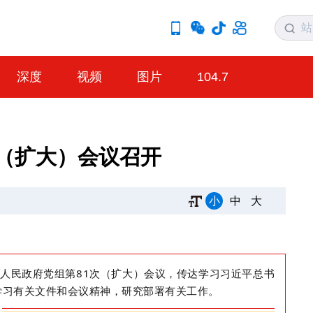
深度
视频
图片
104.7
次（扩大）会议召开
小
中
大
州人民政府党组第
81
次
（扩大）
会议
，
传达学习
习近平总书
学习有关文件和会议精神，研究部署有关工作。