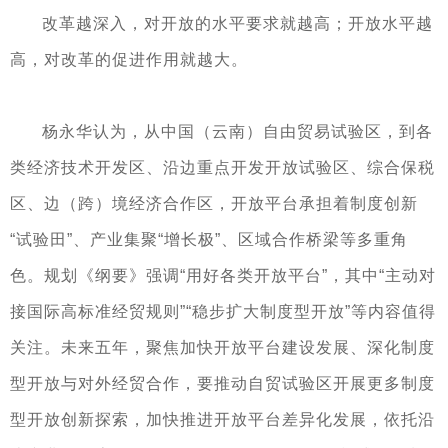
改革越深入，对开放的水平要求就越高；开放水平越
高，对改革的促进作用就越大。
杨永华认为，从中国（云南）自由贸易试验区，到各
类经济技术开发区、沿边重点开发开放试验区、综合保税
区、边（跨）境经济合作区，开放平台承担着制度创新
“试验田”、产业集聚“增长极”、区域合作桥梁等多重角
色。规划《纲要》强调“用好各类开放平台”，其中“主动对
接国际高标准经贸规则”“稳步扩大制度型开放”等内容值得
关注。未来五年，聚焦加快开放平台建设发展、深化制度
型开放与对外经贸合作，要推动自贸试验区开展更多制度
型开放创新探索，加快推进开放平台差异化发展，依托沿