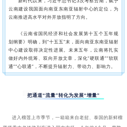
新时代以来，习近平总书记3次考察云南，赋予
云南建设我国面向南亚东南亚辐射中心的定位，为
云南推进高水平对外开放指明了方向。
《云南省国民经济和社会发展第十五个五年规
划纲要》明确，到“十五五”末，面向南亚东南亚辐射
中心建设取得决定性进展。未来五年，云南将扎实
做好内外统筹、双向开放文章，深化“硬联通”“软联
通”“心联通”，不断提升辐射力、带动力、影响力。
把通道“流量”转化为发展“增量”
进入榴莲上市季节，一箱箱来自老挝、泰国的新鲜榴