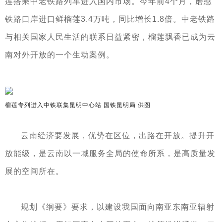
莲搭乘中老铁路列车进入国内市场。今年前4个月，磨憨
铁路口岸进口鲜榴莲3.4万吨，同比增长1.8倍。中老铁路
与相关国家人民生活的联系日益紧密，榴莲飘香已成为云
南对外开放的一个生动案例。
榴莲专列进入中铁联集昆明中心站 国铁昆明局 供图
云南经济要发展，优势在区位，出路在开放。提升开
放能级，是云南以一域服务全局的使命所系，是高质量发
展的空间所在。
规划《纲要》要求，以建设我国面向南亚东南亚辐射