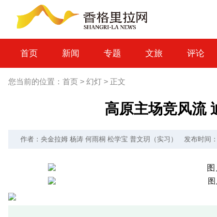
首页
新闻
专题
文旅
评论
您当前的位置：
首页
>
幻灯
>
正文
高原主场竞风流 
作者：央金拉姆 杨涛 何雨桐 松学宝 普文玥（实习）
发布时间：20