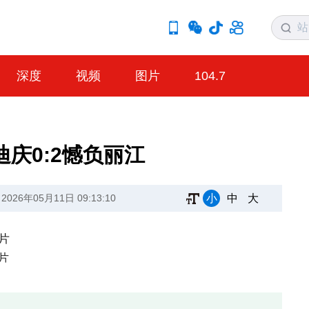
深度
视频
图片
104.7
迪庆0:2憾负丽江
小
中
大
26年05月11日 09:13:10