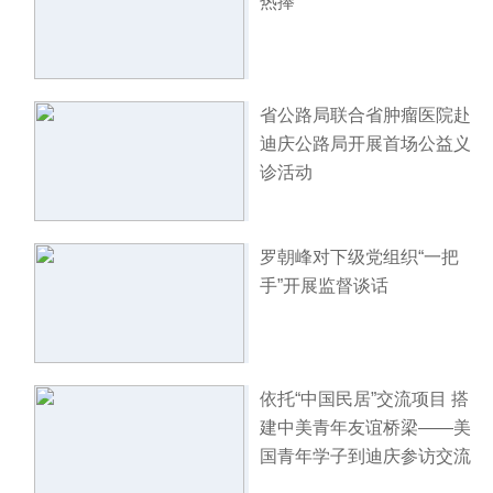
热捧
省公路局联合省肿瘤医院赴
迪庆公路局开展首场公益义
诊活动
罗朝峰对下级党组织“一把
手”开展监督谈话
依托“中国民居”交流项目 搭
建中美青年友谊桥梁——美
国青年学子到迪庆参访交流