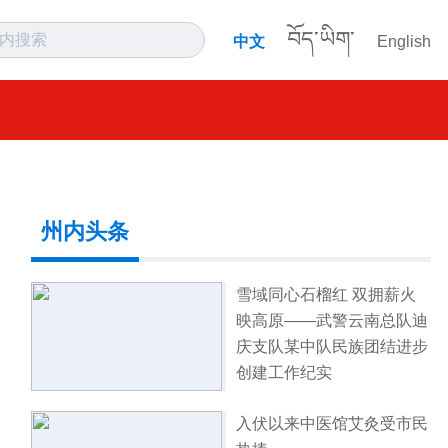
བོད་ཡིག་
中文
English
州内头条
雪域同心石榴红 双拥薪火
映高原——武警云南总队迪
庆支队某中队民族团结进步
创建工作纪实
入伏以来中医馆艾灸受市民