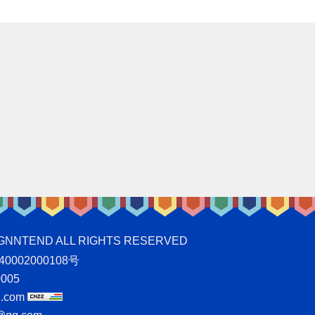
ND ALL RIGHTS RESERVED
0002000108号
005
.com