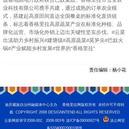
该基地由地方政府联合巴奴集团、香格里拉市雪宝农
业科技有限公司携手共建，通过成熟的订单农业模
式，搭建起高原田间直达全国餐桌的标准化直供链
条，标志着香格里拉高原蔬菜产业在标准化种植、品
牌化运营、市场化外销上迈出关键性坚实步伐。#云菜
出滇助力乡村振兴#建塘镇#高原蔬菜#莴笋尖#巴奴火
锅#产业赋能乡村发展#世界的“香格里拉”
责任编辑：
杨小花
迪庆藏族自治州融媒体中心主办 香格里拉网版权所有 未经许可不得转
载 COPYRIGHT 2008 DESIGNNTEND ALL RIGHTS RESERVED
云新网前审字2008-002、2008-003号 滇ICP备09000927号
滇公网安
备53340002000108号