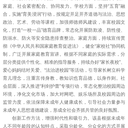
家庭、社会紧密配合、协同发力。学校方面，坚持“五育”融
合，实施“育美浸润”行动，按规定开足开齐道德与法治、思想
政治、艺术、劳动等课程，加强师德师风建设，丰富校园文
化，打造“一校一品”德育品牌，常态化开展防欺凌、防性侵、
防溺水、防火等安全隐患排查整治。家庭方面，持续宣传贯
彻《中华人民共和国家庭教育促进法》，健全“家校社”协同机
制，广泛开展家庭教育宣讲。根据不同家庭的实际需求，分
层分类提供个性化、精准的指导服务，持续办好“家长夜校”、
爱心妈妈结对关爱、“法治进校园”等活动，引导家长树立科学
育儿理念，注重言传身教，教知识也育品德，以身作则。社
会层面，深入推进“利剑护蕾”专项行动，常态化整治校园周边
环境，净化文化市场，加大对网吧、娱乐场所及校园周边的
监管力度，依法保障未成年人健康成长，引导社会力量参与
未成年人思想道德建设，形成全社会齐抓共管的良好氛围。
创新工作方法，增强时代性和吸引力。该县根据未成年
人不同年龄段的认知特点，采取分龄化、分众化的方式开展