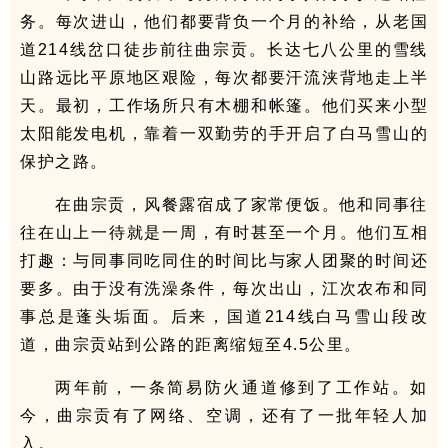
务。每次进山，他们都要背负一个月的补给，从老国
道214线岔口徒步前往曲宗贡。长达七八公里的雪线
山路远比平原地区艰险，每次都要汗流浃背地走上半
天。最初，工作场所只有木棚和帐篷。他们买来小型
太阳能发电机，靠着一双勤劳的手开启了白马雪山的
保护之路。
在曲宗贡，风餐露宿成了家常便饭。他和同事往
往在山上一待就是一周，有时甚至一个月。他们互相
打趣：与同事同吃同住的时间比与家人团聚的时间还
要多。由于没有洗澡条件，每次出山，江次农布和同
事总是蓬头垢面。后来，国道214线白马雪山段改
道，曲宗贡站到公路的距离缩短至4.5公里。
两年前，一条简易防火通道修到了工作站。如
今，曲宗贡有了网络、空调，还有了一批年轻人加
入。