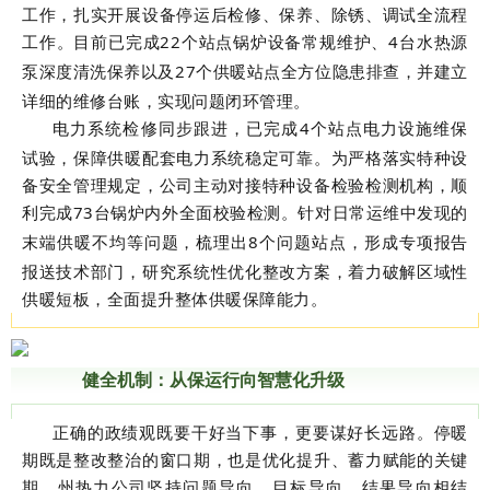
工作，扎实开展设备停运后检修、保养、除锈、调试全流程
工作。目前已完成
22
个站点锅炉设备常规维护、
4
台水热源
泵深度清洗保养以及
27
个供暖站点全方位隐患排查，并建立
详细的维修台账，实现问题闭环管理。
电力系统检修同步跟进，已完成
4
个站点电力设施维保
试验，保障供暖配套电力系统稳定可靠。为严格落实特种设
备安全管理规定，公司主动对接特种设备检验检测机构，顺
利完成
73
台锅炉内外全面校验检测。针对日常运维中发现的
末端供暖不均等问题，梳理出
8
个问题站点，形成专项报告
报送技术部门，研究系统性优化整改方案，着力破解区域性
供暖短板，全面提升整体供暖保障能力。
健全机制：从保运行向智慧化升级
正确的政绩观既要干好当下事，更要谋好长远路。停暖
期既是整改整治的窗口期，也是优化提升、蓄力赋能的关键
期。州热力公司坚持问题导向、目标导向、结果导向相结