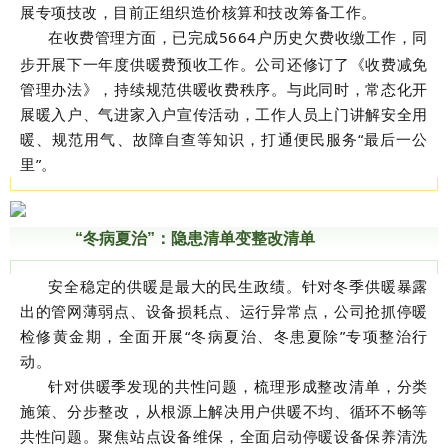
展专项技改，目前正组织造价核算和技改筹备工作。
在收费管理方面，已完成
5664
户历史欠费收缴工作，同
步开展下一年度供暖费预收工作。公司还修订了《收费减免
管理办法》，持续规范供暖收费秩序。与此同时，常态化开
展暖入户、气进家入户宣传活动，工作人员上门讲解安全用
暖、规范用气、故障自查等知识，打通便民服务“最后一公
里”。
“冬病夏治”：隐患清单变整改清单
安全稳定的供暖是最大的民生政绩。针对冬季供暖暴露
出的管网薄弱点、设备损耗点、运行异常点，公司抢抓停暖
检修黄金期，全面开展
“冬病夏治、冬患夏除”专项整治行
动。
针对供暖季发现的共性问题，梳理形成整改清单，分类
施策、分步整改，从根源上解决用户供暖不均、循环不畅等
共性问题。聚焦站点设备维保，全面启动停暖设备保养清洗