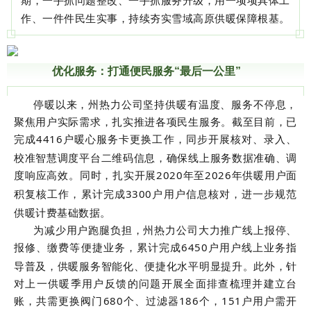
期，一手抓问题整改、一手抓服务升级，用一项项具体工
作、一件件民生实事，持续夯实雪域高原供暖保障根基。
优化服务：打通便民服务“最后一公里”
停暖以来，州热力公司坚持供暖有温度、服务不停息，
聚焦用户实际需求，扎实推进各项民生服务。截至目前，已
完成
4416
户暖心服务卡更换工作，同步开展核对、录入、
校准智慧调度平台二维码信息，确保线上服务数据准确、调
度响应高效。同时，扎实开展
2020
年至
2026
年供暖用户面
积复核工作，累计完成
3300
户用户信息核对，进一步规范
供暖计费基础数据。
为减少用户跑腿负担，州热力公司大力推广线上报停、
报修、缴费等便捷业务，累计完成
6450
户用户线上业务指
导普及，供暖服务智能化、便捷化水平明显提升。此外，针
对上一供暖季用户反馈的问题开展全面排查梳理并建立台
账，共需更换阀门
680
个、过滤器
186
个，
151
户用户需开