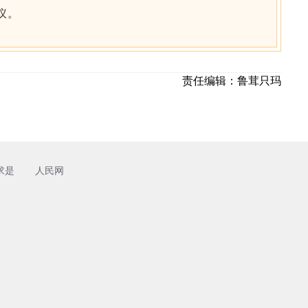
议。
责任编辑：
鲁茸只玛
求是
人民网