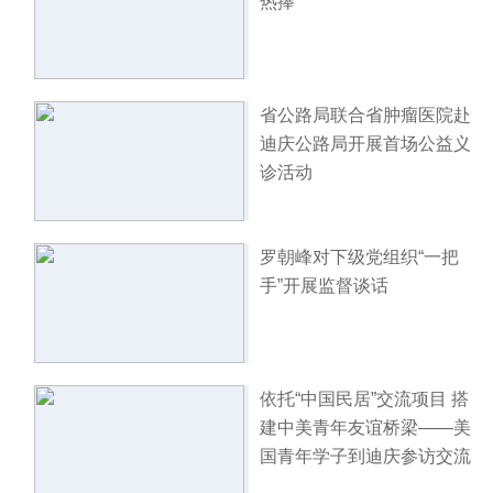
热捧
省公路局联合省肿瘤医院赴
迪庆公路局开展首场公益义
诊活动
罗朝峰对下级党组织“一把
手”开展监督谈话
依托“中国民居”交流项目 搭
建中美青年友谊桥梁——美
国青年学子到迪庆参访交流