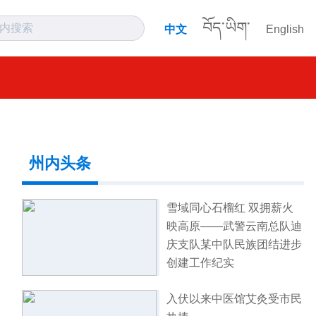
བོད་ཡིག་
中文
English
州内头条
雪域同心石榴红 双拥薪火
映高原——武警云南总队迪
庆支队某中队民族团结进步
创建工作纪实
入伏以来中医馆艾灸受市民