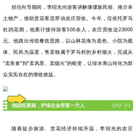
担任向导期间，李绍光向游客讲解傈僳族民俗、推介本
土物产，借助赏花客流带动农庄营收。今年，仅依托罗马
杜鹃花期，他累计接待游客
500
余人，农庄营收达
23000
元。他跳出传统餐饮思路，以山林花海为底色、小院为载
体、民风为温度，售卖独属于罗马村的乡村烟火，完成从
“
卖美食
”
到
“卖风景、卖烟火”
的蜕变，让绿水青山转化为群
众实实在在的增收效益。
抱团拓富路，护绿生金带富一方人
随着徒步旅游、赏花经济持续升温，李绍光的农庄