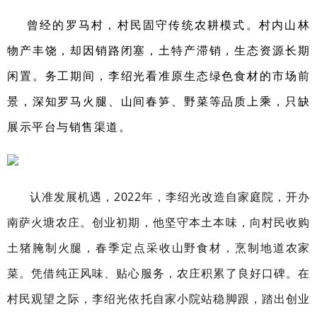
曾经的罗马村，村民固守传统农耕模式。村内山林
物产丰饶，却因销路闭塞，土特产滞销，生态资源长期
闲置。务工期间，李绍光看准原生态绿色食材的市场前
景，深知罗马火腿、山间春笋、野菜等品质上乘，只缺
展示平台与销售渠道。
认准发展机遇，
2022
年，李绍光改造自家
庭院
，开办
南萨火塘农庄。创业初期，他坚守本土本味，向村民收购
土猪腌制火腿，春季定点采收山野食材，烹制地道农家
菜。凭借纯正风味、贴心服务，农庄积累了良好口碑。在
村民观望之际，李绍光依托自家小院站稳脚跟，踏出创业