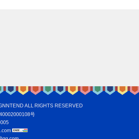
ND ALL RIGHTS RESERVED
0002000108号
005
.com
qq.com