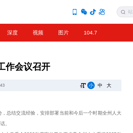
深度
视频
图片
104.7
工作会议召开
小
中
大
43
势，总结交流经验，安排部署当前和今后一个时期全州人大
讲话。