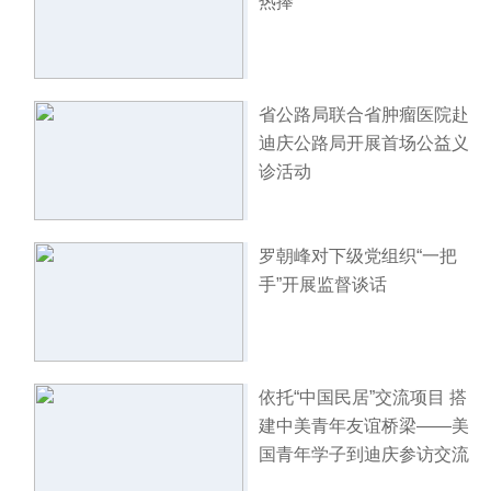
热捧
省公路局联合省肿瘤医院赴
迪庆公路局开展首场公益义
诊活动
罗朝峰对下级党组织“一把
手”开展监督谈话
依托“中国民居”交流项目 搭
建中美青年友谊桥梁——美
国青年学子到迪庆参访交流