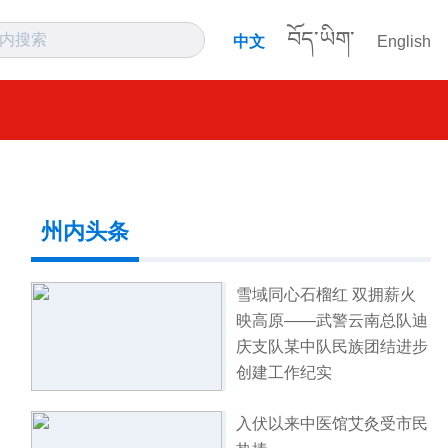
བོད་ཡིག་
中文
English
州内头条
雪域同心石榴红 双拥薪火
映高原——武警云南总队迪
庆支队某中队民族团结进步
创建工作纪实
入伏以来中医馆艾灸受市民