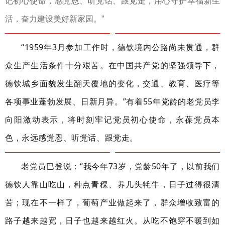
记初心使命，感党恩、听党话、跟党走，用心守护幸福新生
活，奋力建设美好新家园。”
“1959年3月参加工作时，德钦境内公路尚未贯通，群
众生产生活条件十分艰苦。在中国共产党的坚强领导下，
德钦城乡面貌发生翻天覆地的变化，交通、教育、医疗等
各项事业蓬勃发展、日新月异。”有着55年党龄的老党员李
向阳激动表示，将时刻牢记党员初心使命，永葆党员本
色，永远感党恩、听党话、跟党走。
老党员巴登说：“我今年73岁，党龄50年了，以前我们
德钦人靠山吃山，种点青稞、养几头牦牛，日子过得很清
苦；现在不一样了，葡萄产业做起来了，群众增收致富的
路子越来越宽，日子也越来越红火。从吃不饱穿不暖到如