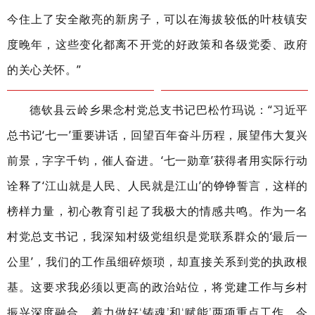
今住上了安全敞亮的新房子，可以在海拔较低的叶枝镇安
度晚年，这些变化都离不开党的好政策和各级党委、政府
的关心关怀。”
德钦县云岭乡果念村党总支书记巴松竹玛说：“习近平
总书记‘七一’重要讲话，回望百年奋斗历程，展望伟大复兴
前景，字字千钧，催人奋进。‘七一勋章’获得者用实际行动
诠释了‘江山就是人民、人民就是江山’的铮铮誓言，这样的
榜样力量，初心教育引起了我极大的情感共鸣。作为一名
村党总支书记，我深知村级党组织是党联系群众的‘最后一
公里’，我们的工作虽细碎烦琐，却直接关系到党的执政根
基。这要求我必须以更高的政治站位，将党建工作与乡村
振兴深度融合，着力做好
铸魂
和
赋能
两项重点工作。今
‘
’
‘
’