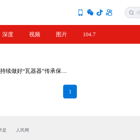
深度
视频
图片
104.7
攀天阁乡持续做好“瓦器器”传承保护工作——从“旧调无人和”到“全寨踏新声”
1
求是
人民网