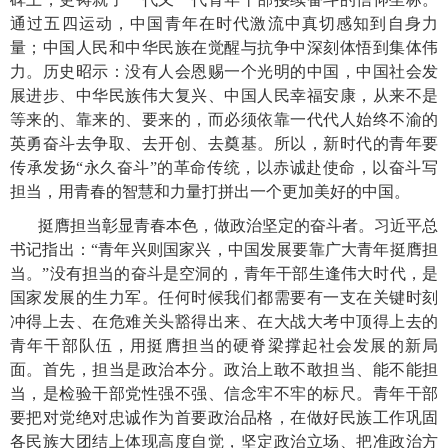
通过五四运动，中国青年在时代激流中真切感知到自身力
量；中国人民和中华民族在觉醒与抗争中深刻体悟到集体伟
力。历史昭示：没有人会恩赐一个光明的中国，中国社会发
展进步、中华民族伟大复兴、中国人民幸福安康，从来不是
等来的、靠来的、要来的，而必须依靠一代代人始终不渝的
英勇奋斗去争取、去开创、去奠基。所以，新时代的青年要
传承发扬“永久奋斗”的革命传统，以赤诚赴使命，以奋斗写
担当，用青春的智慧和力量打拼出一个更加美好的中国。
挺膺担当彰显青春本色，做政治坚定的奋斗者。习近平总
书记指出：“青年兴则国家兴，中国发展要靠广大青年挺膺担
当。”没有担当的奋斗是空洞的，青年干部生逢伟大时代，是
国家发展的生力军。任何时候我们都需要有一支在关键时刻
冲得上去、在危难关头豁得出来、在大战大考中顶得上去的
青年干部队伍，用挺膺担当的硬脊梁撑起社会发展的新局
面。首先，担当是政治本分。政治上敢不敢担当、能不能担
当，是检验干部党性强不强、信念牢不牢的标尺。青年干部
要把对党绝对忠诚作为首要政治品格，在做好民族工作巩固
各民族大团结上体现高度自觉，坚定政治立场、把准政治方