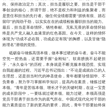
向、保持政治定力；其次，担当是履职之要。担当是干部干
事创业的核心，所谓干部，绝不是权力和利益的集聚者，而
是责任和担当的先行者。做任何业绩都需要“抓铁有痕、踏石
留印”的闯劲干劲，以实实在在的成绩检验履职担当的能力。
最后，担当是革命情怀。牺牲奉献、无私无畏的革命情怀始
终是共产党人融入血液里的红色基因。在今天，这样的情怀
体现为“功成不必在我，功成必定有我”的胸襟，以及甘做“隐
姓埋名”潜绩的觉悟。
砥砺奋斗锤炼高强本领，做本事过硬的奋斗者。奋斗不能
空凭一腔热血，还需要手握“金刚钻”。软肩膀挑不起硬担
子，“永久奋斗”的历程，本身就是不断克服本领恐慌、实现
自我超越的过程。习近平总书记指出：“不论是成就自己的人
生理想，还是担当时代的神圣使命，青年都要珍惜韶华、不
负青春，努力学习掌握科学知识，提高内在素质，锤炼过硬
本领。”青年是苦练本领、增长才干的关键时期，在这一宝贵
的成长阶段中，一要练就过硬本领。能力过硬、本领高强是
党员干部勇于担当作为的底气所在。中国式现代化对干部的
能力素质提出了新的更高的要求，因此，青年干部要始终保