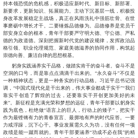
持本领恐慌的危机感，积极适应新时代、新目标、新部署、
新要求，更新知识、拓展能力。主动下沉基层一线，积极投
身改革发展稳定主战场，真正在风雨洗礼中强筋壮骨、在世
事磨砺中增长才干。二要锤炼品德修为。品德修养是党员干
部安身立命的根本，青年干部要严守明大德、守公德、严私
德的为政道德。深刻把握新时代党的建设规律，发挥政治品
格引领、职业伦理规范、家庭美德滋养的协同作用，构筑起
崇德向善、廉洁自律的思想根基。
躬身实践涵养实干品格，做踏实肯干的奋斗者。奋斗不是
空洞的口号，而是靠点点滴滴干出来的。“永久奋斗”不仅是
一种精神状态，更是一种务实的行动品格。习近平总书记强
调，“中国式现代化是干出来的，伟大事业都成于实干”“我们
靠实干创造了辉煌的过去，还要靠实干开创更加美好的未
来”。新征程是充满光荣和梦想的远征，青年干部要以躬身实
践为底色，杜绝做“语言上的巨人，行动上的矮子”，把实干
作为最铿锵有力的青春宣言、最掷地有声的时代应答。一要
力戒浮躁，沉下心干。事业发展需久久为功，没有任何一项
政绩是能一蹴而就的。青年干部要涵养“功成不必在我”的精