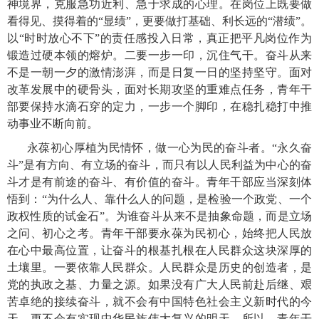
神境界，克服急功近利、急于求成的心理。在岗位上既要做
看得见、摸得着的“显绩”，更要做打基础、利长远的“潜绩”。
以“时时放心不下”的责任感投入日常，真正把平凡岗位作为
锻造过硬本领的熔炉。二要一步一印，沉住气干。奋斗从来
不是一朝一夕的激情澎湃，而是日复一日的坚持坚守。面对
改革发展中的硬骨头，面对长期攻坚的重难点任务，青年干
部要保持水滴石穿的定力，一步一个脚印，在稳扎稳打中推
动事业不断向前。
永葆初心厚植为民情怀，做一心为民的奋斗者。“永久奋
斗”是有方向、有立场的奋斗，而只有以人民利益为中心的奋
斗才是有前途的奋斗、有价值的奋斗。青年干部应当深刻体
悟到：“为什么人、靠什么人的问题，是检验一个政党、一个
政权性质的试金石”。为谁奋斗从来不是抽象命题，而是立场
之问、初心之考。青年干部要永葆为民初心，始终把人民放
在心中最高位置，让奋斗的根基扎根在人民群众这块深厚的
土壤里。一要依靠人民群众。人民群众是历史的创造者，是
党的执政之基、力量之源。如果没有广大人民前赴后继、艰
苦卓绝的接续奋斗，就不会有中国特色社会主义新时代的今
天，更不会有实现中华民族伟大复兴的明天。所以，青年干