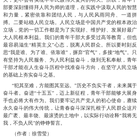
部要深刻懂得拜人民为师的道理，在实践中汲取人民的智慧
和力量，紧密依靠和团结人民，与人民风雨同舟、一道拼
搏。二要站稳人民立场。人民立场是中国共产党的根本政治
立场，党的一切工作都是为了实现好、维护好、发展好最广
大人民根本利益。我们的青年干部大多受过高等教育，但也
最容易滋生“精英主义”心态，脱离人民群众。所以要时刻反
思“我是谁、为了谁、依靠谁”，摒弃“官气”，多接“地气”。只
有坚持为人民服务、为人民利益奋斗，做到无私奉献，青年
干部才能在人生奋斗历程中找准奋斗方向，在坚守人民立场
的基础上夯实奋斗之基。
“犯其至难，方能图其至远。”历史不负实干者，未来属于
奋斗者。奋进“十五五”，迈上新征程，青年干部能够大展身
手也必将大有作为。我们要牢记共产党人的初心使命，赓续
永久奋斗的伟大传统，让青春奋斗深深扎根于人民群众这片
最广袤、最丰饶、最滚烫的土地中，以实际行动诠释“我将无
我，不负人民”的铮铮誓言。
（作者：徐雪莹）