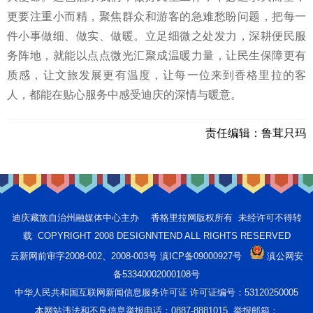
更要注重小而精，聚焦群众和游客的急难愁盼问题，把每一
件小事做细、做实、做暖。立足细微之处发力，深耕便民服
务阵地，就能以点点微光汇聚成温暖力量，让民生保障更有
质感，让文旅发展更有温度，让每一位来到香格里拉的客
人，都能在贴心服务中感受迪庆的深情与暖意。
责任编辑：
鲁茸只玛
迪庆藏族自治州融媒体中心主办 香格里拉网版权所有 未经许可不得转
载 COPYRIGHT 2008 DESIGNNTEND ALL RIGHTS RESERVED
云新网前审字2008-002、2008-003号 滇ICP备09000927号
滇公网安
备53340002000108号
中华人民共和国互联网新闻信息服务许可证 许可证编号：53120250005
本网站违法和不良信息举报电话：0887-8881015 举报邮箱：