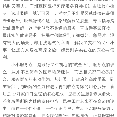
耗时又费力。而州藏医院把医疗服务直接搬进古城核心街
巷，选址显眼、就近可及，让游客足不出景区就能快速获得
专业救治。吸氧舒缓不适，足浴缓解旅途疲惫，专业指导消
除健康焦虑，这些看似微不足道的服务，直击游客最直接、
最现实的健康需求，把民生保障落到了细微处、急需时。没
有宏大的场景，却用接地气的举措，解决了实在的民生小
事，让远方来客在高原之旅中感受到实实在在的安心与便
利。
小小服务点，是践行民生初心的“试金石”。服务点的设
立，从来不是简单的医疗场所延伸，而是相关部门心系群
众、服务群众的主动作为。从州委、州政府的高度重视，到
主管部门与医院的全力推进，再到驻点专家的用心服务，背
后是“办好家门口医院”的初心追求，是把民生服务嵌入群众、
游客所需所盼之处的责任担当。民生工作从来不在高谈阔论
中，而在一件件小事、一个个细节里。主动下沉服务资源，
精准对接游客需求，把医疗保障送到游客身边，正是摒弃形