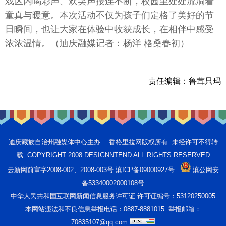
戏区内喝彩声、欢笑声接连不断，校园里处处流淌着
童真与暖意。本次活动不仅为孩子们定格了美好的节
日瞬间，也让大家在体验中收获成长，在相伴中感受
浓浓温情。（迪庆融媒记者：杨洋 格桑春初）
责任编辑：
鲁茸只玛
迪庆藏族自治州融媒体中心主办 香格里拉网版权所有 未经许可不得转
载 COPYRIGHT 2008 DESIGNNTEND ALL RIGHTS RESERVED
云新网前审字2008-002、2008-003号 滇ICP备09000927号
滇公网安
备53340002000108号
中华人民共和国互联网新闻信息服务许可证 许可证编号：53120250005
本网站违法和不良信息举报电话：0887-8881015 举报邮箱：
70835107@qq.com