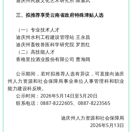
迪庆州民族文化艺术研究所
陈重武
三、拟推荐享受云南省政府特殊津贴人选
（一）专业技术人
才
迪庆州水利工程建设管理站
王永昌
迪庆州畜牧兽医科学研究院
罗胜红
（二）高技能人才
香格里拉酒业股份有限公司
曹海阔
公示期间，若对拟
推荐
人选有异议，可直接向
迪庆
州人力资源和社会保障局
事业单位人事
管理科
和
职业
能力建设科反映。
公示时间：
20
26
年
5
月
14
日至
5
月
20
日
联系电话：
0887-8222605
、
0887-8223565
迪庆州人力资源和社会保障局
2026年5月13日