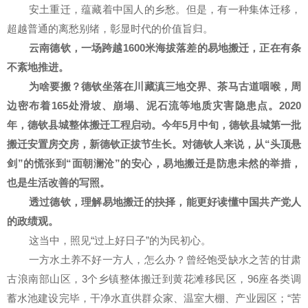
安土重迁，蕴藏着中国人的乡愁。但是，有一种集体迁移，
超越普通的离愁别绪，彰显时代的价值旨归。
云南德钦，一场跨越1600米海拔落差的易地搬迁，正在有条
不紊地推进。
为啥要搬？德钦坐落在川藏滇三地交界、茶马古道咽喉，周
边密布着165处滑坡、崩塌、泥石流等地质灾害隐患点。2020
年，德钦县城整体搬迁工程启动。今年5月中旬，德钦县城第一批
搬迁安置房交房，新德钦正拔节生长。对德钦人来说，从“头顶悬
剑”的慌张到“面朝澜沧”的安心，易地搬迁是防患未然的举措，
也是生活改善的写照。
透过德钦，理解易地搬迁的抉择，能更好读懂中国共产党人
的政绩观。
这当中，照见“过上好日子”的为民初心。
一方水土养不好一方人，怎么办？曾经饱受缺水之苦的甘肃
古浪南部山区，3个乡镇整体搬迁到黄花滩移民区，96座各类调
蓄水池建设完毕，干净水直供群众家、温室大棚、产业园区；“苦