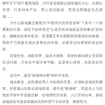
瘠甲天下”的宁夏西海固，23万多贫困群众陆续搬出大山，扎根红
寺堡，打造特色产业、用上清洁能源，荒漠戈壁崛起生态新
城……
为什么易地搬迁被视为“中国伟大的扶贫创举”？其中一个很
重要的方面，就在于始终坚定“让老百姓幸福就是党的事业”的信
念，破解自然条件恶劣、资源匮乏等长期困扰贫困地区的难题，
帮助千万家庭实现从贫瘠走向丰饶、从困苦迈向希望的命运转
折。
回望历史，放眼世界，如此大规模、系统性解决群众安居和
生活问题，只有在中国才有可能。这是初心使然，也是使命所
在。
这当中，蕴含“按规律办事”的科学决策。
城乡建设，必然要处理人与自然的关系。从德钦县城趋利避
害，到贫困山区群众易地而居，都不是“硬碰硬”，而是在人与自
然的平衡中寻找最优解，在地理经济发展、人口空间分布、基础
设施供给等诸多因素的共同作用下主动求变、顺势而为。