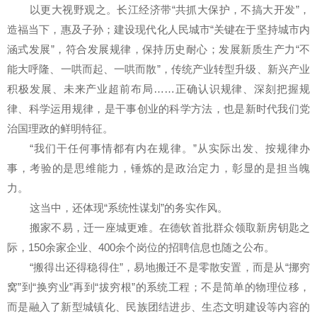
以更大视野观之。长江经济带“共抓大保护，不搞大开发”，
造福当下，惠及子孙；建设现代化人民城市“关键在于坚持城市内
涵式发展”，符合发展规律，保持历史耐心；发展新质生产力“不
能大呼隆、一哄而起、一哄而散”，传统产业转型升级、新兴产业
积极发展、未来产业超前布局……正确认识规律、深刻把握规
律、科学运用规律，是干事创业的科学方法，也是新时代我们党
治国理政的鲜明特征。
“我们干任何事情都有内在规律。”从实际出发、按规律办
事，考验的是思维能力，锤炼的是政治定力，彰显的是担当魄
力。
这当中，还体现“系统性谋划”的务实作风。
搬家不易，迁一座城更难。在德钦首批群众领取新房钥匙之
际，150余家企业、400余个岗位的招聘信息也随之公布。
“搬得出还得稳得住”，易地搬迁不是零散安置，而是从“挪穷
窝”到“换穷业”再到“拔穷根”的系统工程；不是简单的物理位移，
而是融入了新型城镇化、民族团结进步、生态文明建设等内容的