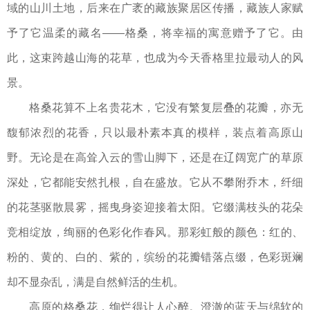
域的山川土地，后来在广袤的藏族聚居区传播，藏族人家赋
予了它温柔的藏名——格桑，将幸福的寓意赠予了它。由
此，这束跨越山海的花草，也成为今天香格里拉最动人的风
景。
格桑花算不上名贵花木，它没有繁复层叠的花瓣，亦无
馥郁浓烈的花香，只以最朴素本真的模样，装点着高原山
野。无论是在高耸入云的雪山脚下，还是在辽阔宽广的草原
深处，它都能安然扎根，自在盛放。它从不攀附乔木，纤细
的花茎驱散晨雾，摇曳身姿迎接着太阳。它缀满枝头的花朵
竞相绽放，绚丽的色彩化作春风。那彩虹般的颜色：红的、
粉的、黄的、白的、紫的，缤纷的花瓣错落点缀，色彩斑斓
却不显杂乱，满是自然鲜活的生机。
高原的格桑花，绚烂得让人心醉。澄澈的蓝天与绵软的