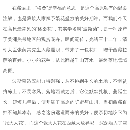
在藏语里，“格桑”是幸福的意思，是这个高原独有的温柔
注解，也是藏族人家赋予繁花盛放的美好期许。而我们今天
在高原最常见的“格桑花”，其实学名叫“波斯菊”，是一种原产
于美洲热带地区的观赏花卉。民间流传，光绪三十二年，清
朝大臣张荫棠先生入藏履职，带来了一包花种，赠予西藏拉
萨的百姓。小小的花种，从此翻越千山万水，最终落地雪域
高原。
波斯菊适应能力特别强，从不挑剔生长的土地，不惧贫
瘠冻土，不畏寒风。落地西藏之后，它便默默扎根、蔓延生
长。短短几年后，便开满了高原的旷野与山川。当初西藏百
姓不知其本名，感念这份远道而来的美好，便亲切地唤它为
“张大人花”。而这个张大人花在西藏大放异彩，深深融入了雪