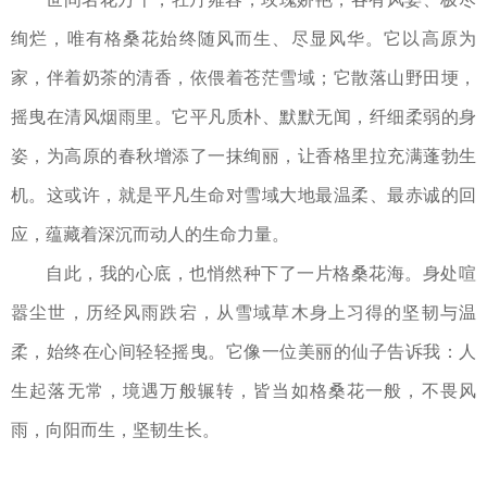
绚烂，唯有格桑花始终随风而生、尽显风华。它以高原为
家，伴着奶茶的清香，依偎着苍茫雪域；它散落山野田埂，
摇曳在清风烟雨里。它平凡质朴、默默无闻，纤细柔弱的身
姿，为高原的春秋增添了一抹绚丽，让香格里拉充满蓬勃生
机。这或许，就是平凡生命对雪域大地最温柔、最赤诚的回
应，蕴藏着深沉而动人的生命力量。
自此，我的心底，也悄然种下了一片格桑花海。身处喧
嚣尘世，历经风雨跌宕，从雪域草木身上习得的坚韧与温
柔，始终在心间轻轻摇曳。它像一位美丽的仙子告诉我：人
生起落无常，境遇万般辗转，皆当如格桑花一般，不畏风
雨，向阳而生，坚韧生长。