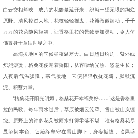
白云交相辉映，成片的花簇蔓延开来，织就一望无垠的绚烂
原野。清风掠过大地，花枝轻轻摇曳，花瓣微微颤动，千千
万万的花朵随风轻舞，让香格里拉的景致更加灵动，令人仿
佛置身于童话世界之中。
高海拔地区的气候昼夜温差大。白日烈日灼灼，紫外线
炽烈滚烫，格桑花便迎着骄阳，从容吸纳光热、恣意生长；
入夜后气温骤降，寒气覆地，它便轻轻收拢花瓣，默默沉
淀、积蓄力量。
“格桑花开阳光明媚，格桑花开幸福美好……”这是香格里
拉的民歌。每年雨水过后，草原被烟云笼罩、雪山被山岚缠
绕。原野上的许多花朵被雨水打得零落不堪，唯有格桑花尽
显坚韧本色。它始终坚守在雪山脚下，身姿挺拔，临风盛