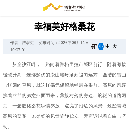
幸福美好格桑花
作者：殷著虹
发布时间：2026年06月11日
小
中
大
10:07:01
从金沙江畔，一路向着香格里拉市城区前行，随着海拔
缓缓升高，连绵起伏的崇山峻岭渐渐退向远方，圣洁的雪山
与辽阔的草原，就这样毫无保留地铺展在眼前。高原的风裹
挟着丝丝的凉意扑面而来，藏族村落的旁边、蜿蜒的道路两
旁，一簇簇格桑花纵情盛放，点亮了沿途的风景。这些雪域
高原的繁花，以柔韧的风骨静静伫立，无声诉说着自由与坚
韧。