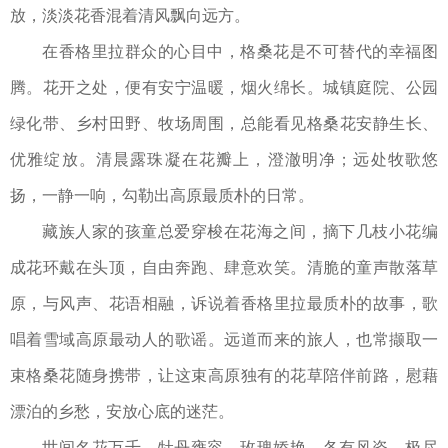
放，淡淡花香混着清风飘向远方。
在香格里拉群众的心目中，格桑花是不可替代的幸福图
腾。花开之处，便有安宁温暖，烟火绵长。城镇庭院、公园
绿化带、乡村田野、牧场周围，总能看见格桑花安静生长、
优雅绽放。清晨露珠凝在花瓣上，澄澈明净；远处牧歌悠
扬，一静一响，勾勒出高原最质朴的日常。
藏族人家的孩童总爱穿梭在花海之间，摘下几枝小花编
成花环戴在头顶，自由奔跑、肆意欢笑。清脆的童声散落草
原，与风声、花语相融，诉说着香格里拉最质朴的故事，歌
唱着雪域高原最动人的歌谣。远道而来的旅人，也常撷取一
束格桑花随身携带，让这束高原独有的花草陪伴前路，慰藉
漂泊的乡愁，安放心底的迷茫。
世间名花万千，牡丹雍容，玫瑰娇艳，各有风姿、极尽