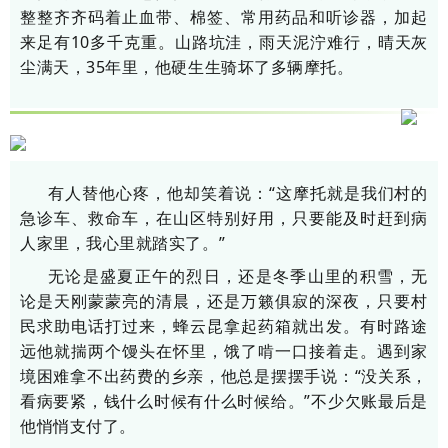
整整齐齐码着止血带、棉签、常用药品和听诊器，加起
来足有10多千克重。山路坑洼，雨天泥泞难行，晴天灰
尘满天，35年里，他硬生生骑坏了多辆摩托。
有人替他心疼，他却笑着说：“这摩托就是我们村的
急诊车、救命车，在山区特别好用，只要能及时赶到病
人家里，我心里就踏实了。”
无论是盛夏正午的烈日，还是冬季山里的积雪，无
论是天刚蒙蒙亮的清晨，还是万籁俱寂的深夜，只要村
民求助电话打过来，蜂云昆拿起药箱就出发。有时路途
远他就揣两个馒头在怀里，饿了啃一口接着走。遇到家
境困难拿不出药费的乡亲，他总是摆摆手说：“没关系，
看病要紧，钱什么时候有什么时候给。”不少欠账最后是
他悄悄支付了。