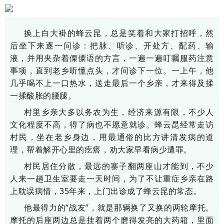
换上白大褂的蜂云昆，总是笑着和大家打招呼，然
后坐下来逐一问诊：把脉、听诊、开处方、配药、输
液，并用夹杂着傈僳语的方言，一遍一遍叮嘱服药注意
事项，直到老乡听懂点头，才问诊下一位。一上午，他
几乎喝不上一口热水，送走最后一个乡亲，才来得及揉
一揉酸胀的腰腿。
村里乡亲大多以务农为生，经济来源有限，不少人
文化程度不高，得了病也不愿意就诊。蜂云昆经常走访
村民，坐在老乡身边，用最通俗的比方讲清发病的道
理，帮着解开心里的疙瘩，劝大家早看病少遭罪。
村民居住分散，最远的寨子翻两座山才能到，不少
人来一趟卫生室要走一天时间，为了不让重症乡亲在路
上耽误病情，35年来，上门出诊成了蜂云昆的常态。
他最得力的“战友”，就是那辆换了又换的两轮摩托。
摩托的后座两边总是挂着两个磨得发亮的大药箱，里面