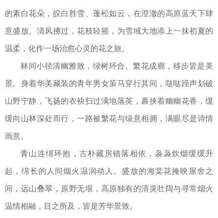
的素白花朵，皎白胜雪、蓬松如云，在澄澈的高原蓝天下肆
意盛放。清风拂过，花枝轻摇，为雪域大地添上一抹初夏的
温柔，化作一场治愈心灵的花之旅。
林间小径清幽雅致，绿树环合、繁花成廊，移步皆是美
景。身着华美藏装的青年男女策马穿行其间，哒哒蹄声划破
山野宁静，飞扬的衣袂扫过满地落英，裹挟着幽幽花香，缓
缓向山林深处而行，一路被繁花与绿意相拥，满眼尽是诗情
画意。
青山连绵环抱，古朴藏房错落相依，袅袅炊烟缓缓升
起，绵长的人间烟火温润动人。盛放的海棠花掩映屋舍之
间，远山叠翠，原野无垠，高原独有的清灵壮阔与寻常烟火
温情相融，目之所及，皆是芳华景致。