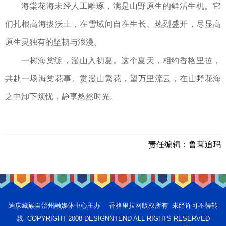
海棠花海未经人工雕琢，满是山野原生的鲜活生机。它
们扎根高海拔沃土，在雪域间自在生长、热烈盛开，尽显高
原生灵独有的坚韧与浪漫。
一树海棠绽，漫山入初夏。这个夏天，相约香格里拉，
共赴一场海棠花事。赏漫山繁花，望万里流云，在山野花海
之中卸下烦忧，静享悠然时光。
责任编辑：
鲁茸追玛
迪庆藏族自治州融媒体中心主办 香格里拉网版权所有 未经许可不得转
载 COPYRIGHT 2008 DESIGNNTEND ALL RIGHTS RESERVED