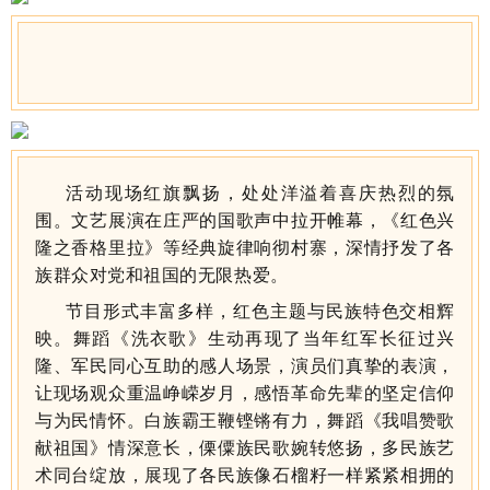
活动现场红旗飘扬，处处洋溢着喜庆热烈的氛
围。文艺展演在庄严的国歌声中拉开帷幕，
《红色兴
隆之香格里拉》
等经典旋律响彻村寨，深情抒发了各
族群众对党和祖国的无限热爱。
节目形式丰富多样，红色主题与民族特色交相辉
映。舞蹈
《
洗衣歌
》
生动再现了当年红军长征过兴
隆、军民同心互助的感人场景，演员们真挚的表演，
让现场观众重温峥嵘岁月，感悟革命先辈的坚定信仰
与为民情怀。白族霸王鞭铿锵有力，舞蹈
《我唱赞歌
献祖国》情深意长
，傈僳族民歌婉转悠扬，多民族艺
术同台绽放，展现了各民族像石榴籽一样紧紧相拥的