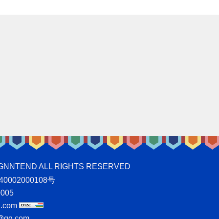
ND ALL RIGHTS RESERVED
0002000108号
005
.com
qq.com