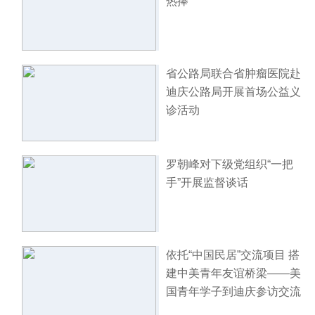
热捧
省公路局联合省肿瘤医院赴
迪庆公路局开展首场公益义
诊活动
罗朝峰对下级党组织“一把
手”开展监督谈话
依托“中国民居”交流项目 搭
建中美青年友谊桥梁——美
国青年学子到迪庆参访交流