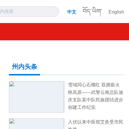
བོད་ཡིག་
中文
English
州内头条
雪域同心石榴红 双拥薪火
映高原——武警云南总队迪
庆支队某中队民族团结进步
创建工作纪实
入伏以来中医馆艾灸受市民