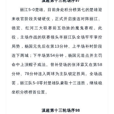
滇超第十三轮场序97
丽江5-0楚雄。目前身处积分榜第七的楚雄迎
来收官阶段关键硬仗，正式开启接连对阵丽江、
德宏、红河三大联赛前五劲旅的魔鬼赛程。此
役，主场作战的联赛领头羊丽江队全场牢牢掌控
局势，杨国元先后在第13分钟、上半场补时阶段
连下两城；下半场第54分钟，杨国元造点并主罚
命中上演帽子戏法。替补登场的张泽霖又在第58
分钟、78分钟连入两球为主队锁定胜局。全场战
罢，丽江队5-0零封楚雄队豪取十三连胜，继续稳
坐积分榜榜首位置。
滇超第十三轮场序98