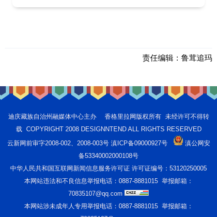
责任编辑：
鲁茸追玛
迪庆藏族自治州融媒体中心主办 香格里拉网版权所有 未经许可不得转
载 COPYRIGHT 2008 DESIGNNTEND ALL RIGHTS RESERVED
云新网前审字2008-002、2008-003号 滇ICP备09000927号
滇公网安
备53340002000108号
中华人民共和国互联网新闻信息服务许可证 许可证编号：53120250005
本网站违法和不良信息举报电话：0887-8881015 举报邮箱：
70835107@qq.com
本网站涉未成年人专用举报电话：0887-8881015 举报邮箱：